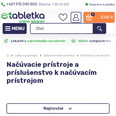
+421 915 040 800
(Denne: 7:00-21:00)
Doprava a platba
0
0,00
€
Lekáreň s
najrýchlejším doručením
5500+
výdajných miest
>
Lieky na predpis
>
Zdravotnícke potreby
>
Pomôcky pre sluchovo p
Načúvacie prístroje a
príslušenstvo k načúvacím
prístrojom
Zoradenie
Najnovšie