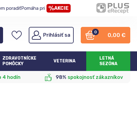
AKCIE
em poradiť
Pomáha pri
0
0,00
€
Prihlásiť sa
ZDRAVOTNÍCKE
LETNÁ
VETERINA
POMÔCKY
SEZÓNA
o 4 hodín
98%
spokojnosť zákazníkov