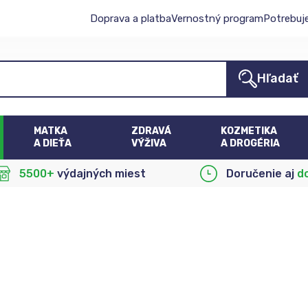
Doprava a platba
Vernostný program
Potrebuj
Hľadať
MATKA
ZDRAVÁ
KOZMETIKA
A DIEŤA
VÝŽIVA
A DROGÉRIA
5500+
výdajných miest
Doručenie aj
d