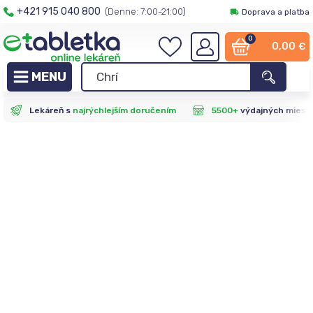
+421 915 040 800
(Denne: 7:00-21:00)
Doprava a platba
0
0,00
€
Lekáreň s
najrýchlejším doručením
5500+
výdajných miest