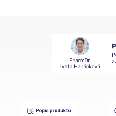
P
P
PharmDr.
Zv
Iveta Hanáčková
Popis produktu