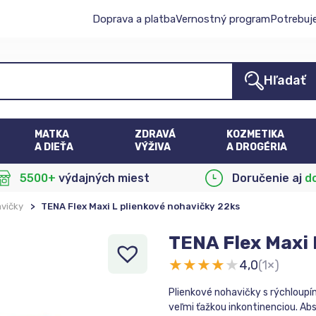
Doprava a platba
Vernostný program
Potrebuj
Hľadať
MATKA
ZDRAVÁ
KOZMETIKA
A DIEŤA
VÝŽIVA
A DROGÉRIA
5500+
výdajných miest
Doručenie aj
d
vičky
>
TENA Flex Maxi L plienkové nohavičky 22ks
TENA Flex Maxi 
★
★
★
★
★
4,0
(1×)
Plienkové nohavičky s rýchloup
veľmi ťažkou inkontinenciou. A