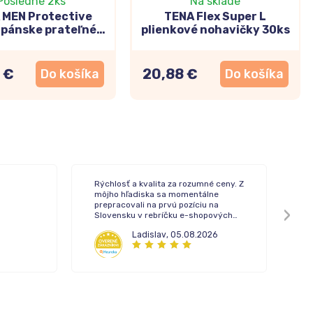
Posledné 2ks
Na sklade
 MEN Protective
TENA Flex Super L
 pánske prateľné
plienkové nohavičky 30ks
inenčné boxerky M
 €
20,88 €
Do košíka
Do košíka
Rýchlosť a kvalita za rozumné ceny. Z
To
môjho hľadiska sa momentálne
de
prepracovali na prvú pozíciu na
Slovensku v rebríčku e-shopových
lekární.
Ladislav
,
05.08.2026