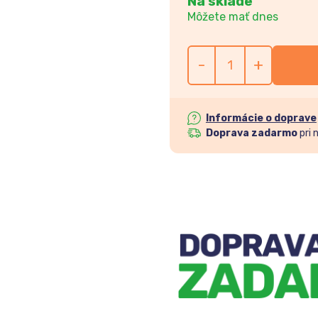
Na sklade
Môžete mať dnes
-
+
Informácie o doprave
Doprava zadarmo
pri 