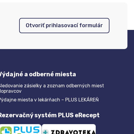
Otvoriť prihlasovací formulár
Výdajné a odberné miesta
Sledovanie zásielky a zoznam odberných miest
dopravcov
Výdajne miesta v lekárňach – PLUS LEKÁREŇ
Rezervačný systém PLUS eRecept