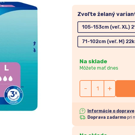
Zvoľte želaný varian
105-153cm (veľ. XL) 2
71-102cm (veľ. M) 22k
Na sklade
Môžete mať dnes
-
+
Informácie o doprave
Doprava zadarmo
pri 