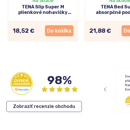
Na sklade
Na sklade
TENA Slip Super M
TENA Bed S
plienkové nohavičky
absorpčné po
(inovácia 2025) 30ks
60x90cm, 3
18,52 €
21,88 €
Do košíka
Do
98%
Žiadne !
Do
pl
Bal
Ko
Inka
,
05.08.2026
Zobraziť recenzie obchodu