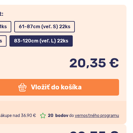
t:
1ks
61-87cm (veľ. S) 22ks
s
83-120cm (veľ. L) 22ks
20,35 €
Vložiť do košíka
nákupe nad 36.90 €
20
bodov
do
vernostného programu