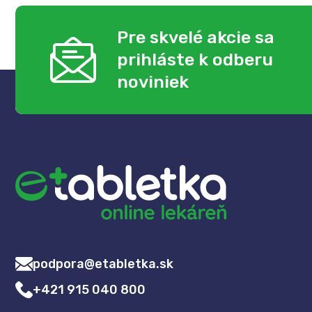
Pre skvelé akcie sa
prihláste k odberu
noviniek
podpora@etabletka.sk
+421 915 040 800