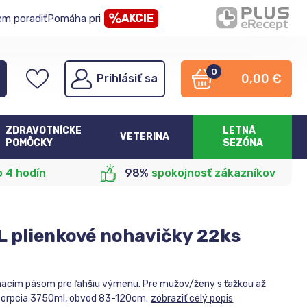
AKCIE
em poradiť
Pomáha pri
0
0,00
€
Prihlásiť sa
ZDRAVOTNÍCKE
LETNÁ
VETERINA
POMÔCKY
SEZÓNA
o 4 hodín
98%
spokojnosť zákazníkov
L plienkové nohavičky 22ks
ínacím pásom pre ľahšiu výmenu. Pre mužov/ženy s ťažkou až
bsorpcia 3750ml, obvod 83-120cm.
zobraziť celý popis