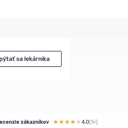
pýtať sa lekárnika
★
★
★
★
★
ecenzie zákazníkov
4,0
(1×)