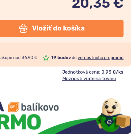
20,35
€
Vložiť do košíka
nákupe nad 36.90 €
19
bodov
do
vernostného programu
Jednotková cena:
0,93 €/ks
Možnosti vrátenia tovaru