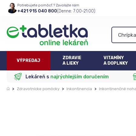
Potrebujete pomôcť ? Zavolajte nám
+421 915 040 800
(Denne: 7:00-21:00)
ZDRAVIE
VITAMÍNY
VÝPREDAJ
A LIEKY
A DOPLNKY
Lekáreň s
najrýchlejším doručením
>
Zdravotnícke pomôcky
>
Inkontinencia
>
Inkontinenčné noha