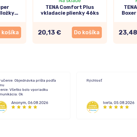
Na sklade
uper
TENA Comfort Plus
TENA
dložky
vkladacie plienky 46ks
Boxer
5ks
inkont
20,13 €
23,48
 košíka
Do košíka
ručenie: Objednávka prišla podľa
Rýchlosť
ánu
enie: Všetko bolo vporiadku
munikácia: Ok
Anonym
,
06.08.2026
Iveta
,
05.08.2026