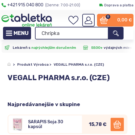
+421 915 040 800
(Denne: 7:00-21:00)
Doprava a platba
0
0,00
€
Lekáreň s
najrýchlejším doručením
5500+
výdajných miest
>
Produkt Výrobca
>
VEGALL PHARMA s.r.o. (CZE)
VEGALL PHARMA s.r.o. (CZE)
Najpredávanejšie v skupine
SARAPIS Soja 30
15,78 €
kapsúl