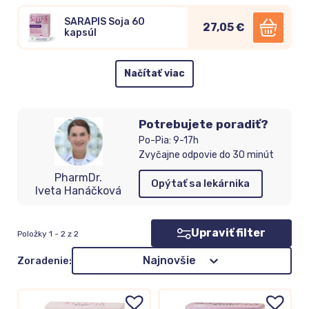
SARAPIS Soja 60
27,05 €
kapsúl
Načítať viac
Potrebujete poradiť?
Po-Pia: 9-17h
Zvyčajne odpovie do 30 minút
PharmDr.
Opýtať sa lekárnika
Iveta Hanáčková
Upraviť filter
Položky 1 - 2 z 2
Zoradenie
Najnovšie
Zoradenie: