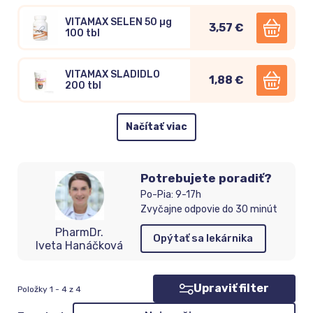
VITAMAX SELEN 50 µg
3,57 €
100 tbl
VITAMAX SLADIDLO
1,88 €
200 tbl
Načítať viac
Potrebujete poradiť?
Po-Pia: 9-17h
Zvyčajne odpovie do 30 minút
PharmDr.
Opýtať sa lekárnika
Iveta Hanáčková
Upraviť filter
Položky 1 - 4 z 4
Zoradenie