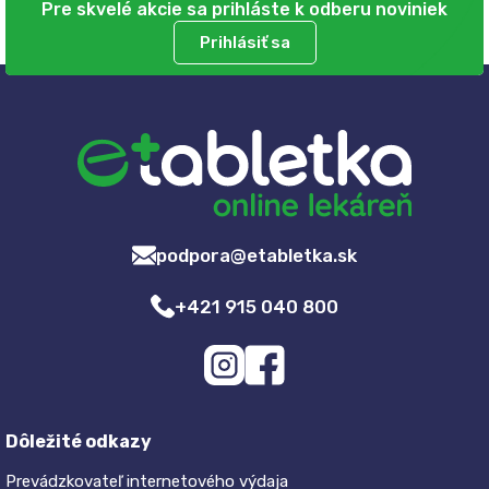
Pre skvelé akcie sa prihláste k odberu noviniek
Prihlásiť sa
podpora@etabletka.sk
+421 915 040 800
Dôležité odkazy
Prevádzkovateľ internetového výdaja