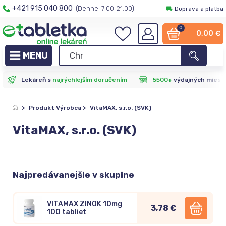
+421 915 040 800
(Denne: 7:00-21:00)
Doprava a platba
0
0,00
€
Lekáreň s
najrýchlejším doručením
5500+
výdajných miest
>
Produkt Výrobca
>
VitaMAX, s.r.o. (SVK)
VitaMAX, s.r.o. (SVK)
Najpredávanejšie v skupine
VITAMAX ZINOK 10mg
3,78 €
100 tabliet