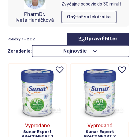
Zvyčajne odpovie do 30 minút
PharmDr.
Opýtať sa lekárnika
Iveta Hanáčková
Upraviť filter
Položky 1 - 2 z 2
Zoradenie
Najnovšie
Zoradenie:
Vypredané
Vypredané
Sunar Expert
Sunar Expert
AR+COMFORT 1
AR+COMFORT 2