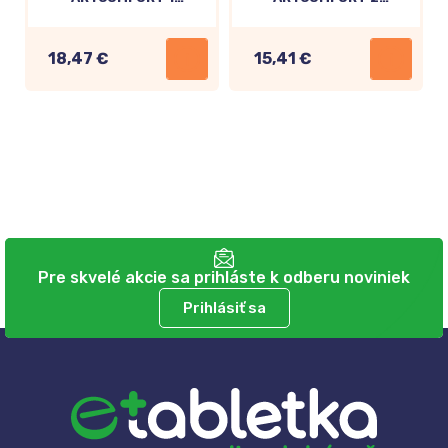
počiatočná dojčenská
následná dojčenská
výživa od narodenia
výživa 700g
700g
18,47 €
15,41 €
Pre skvelé akcie sa prihláste k odberu noviniek
Prihlásiť sa