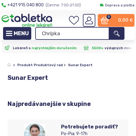
+421 915 040 800
(Denne: 7:00-21:00)
Doprava a platba
0
0,00
€
Lekáreň s
najrýchlejším doručením
5500+
výdajných miest
>
Produkt Produktový rad
>
Sunar Expert
Sunar Expert
Najpredávanejšie v skupine
Potrebujete poradiť?
Po-Pia: 9-17h