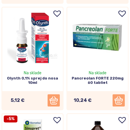
Na sklade
Na sklade
Olynth 0,1% sprej do nosa
Pancreolan FORTE 220mg
10ml
60 tabliet
5,12 €
10,24 €
-5%