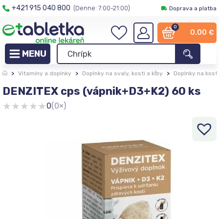
+421 915 040 800
(Denne: 7:00-21:00)
Doprava a platba
0
0,00
€
>
Vitamíny a doplnky
>
Doplnky na svaly, kosti a kĺby
>
Doplnky na kosti
DENZITEX cps (vápnik+D3+K2) 60 ks
★
★
★
★
★
0
(0×)