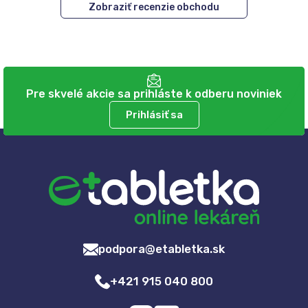
Zobraziť recenzie obchodu
Pre skvelé akcie sa prihláste k odberu noviniek
Prihlásiť sa
podpora@etabletka.sk
+421 915 040 800