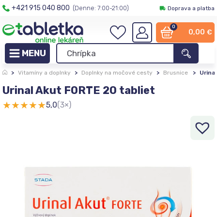
+421 915 040 800
(Denne: 7:00-21:00)
Doprava a platba
0
0,00
€
>
Vitamíny a doplnky
>
Doplnky na močové cesty
>
Brusnice
>
Urina
Urinal Akut FORTE 20 tabliet
★
★
★
★
★
5,0
(3×)