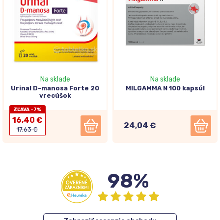
Na sklade
Na sklade
Urinal D-manosa Forte 20
MILGAMMA N 100 kapsúl
vrecúšok
ZĽAVA -7%
16,40 €
24,04 €
17,63 €
98%