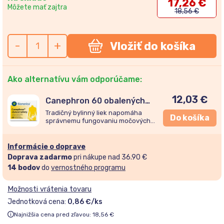
17,26
€
Môžete mať zajtra
18,56
€
-
+
Vložiť do košíka
Ako alternatívu vám odporúčame:
12,03
€
Canephron 60 obalených
tabliet
Tradičný
by
linný liek
na
po
m
áha
Do košíka
s
pr
áv
n
e
mu
fung
o
v
a
n
i
u močových
ciest,
z
m
ierňuje
nepríjemné pocity
pri
močení a podporuje prirodzen
ý
pr
o
ces
v
ylučov
ani
a
moču.
Informácie o doprave
Doprava zadarmo
pri nákupe nad 36.90 €
14
bodov
do
vernostného programu
Možnosti vrátenia tovaru
Jednotková cena:
0,86 €/ks
Najnižšia cena pred zľavou:
18,56
€