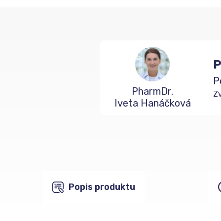
P
P
PharmDr.
Zv
Iveta Hanáčková
Popis produktu