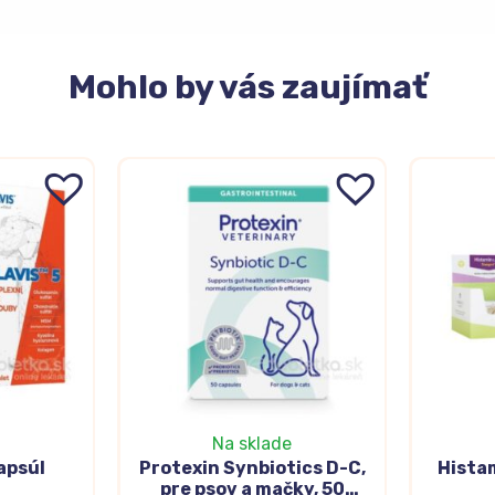
Mohlo
by vás zaujímať
Na sklade
apsúl
Protexin Synbiotics D-C,
Hista
pre psov a mačky, 50