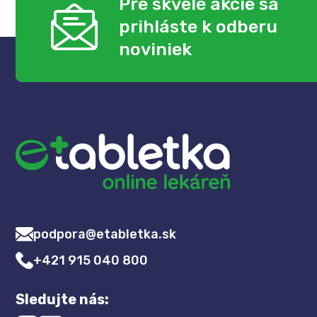
Pre skvelé akcie sa
prihláste k odberu
noviniek
podpora@etabletka.sk
+421 915 040 800
Sledujte nás: