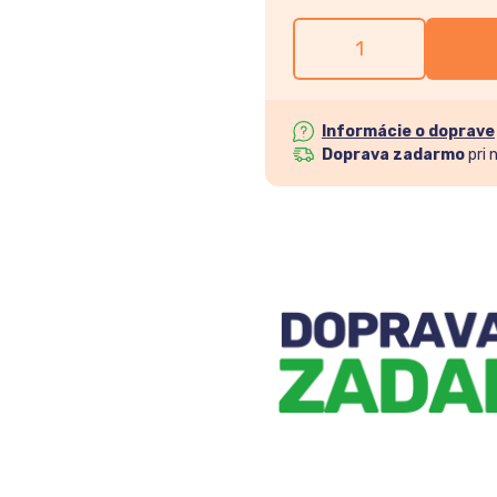
Informácie o doprave
Doprava zadarmo
pri 