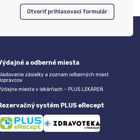
Otvoriť prihlasovací formulár
Výdajné a odberné miesta
Sledovanie zásielky a zoznam odberných miest
dopravcov
Výdajne miesta v lekárňach – PLUS LEKÁREŇ
Rezervačný systém PLUS eRecept