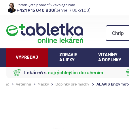
Potrebujete pomôcť ? Zavolajte nám
+421 915 040 800
(Denne: 7:00-21:00)
ZDRAVIE
VITAMÍNY
VÝPREDAJ
A LIEKY
A DOPLNKY
Lekáreň s
najrýchlejším doručením
>
Veterina
>
Mačky
>
Doplnky pre mačky
>
ALAVIS Enzymote