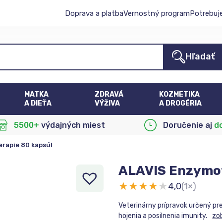
Doprava a platba
Vernostný program
Potrebuj
Hľadať
MATKA
ZDRAVÁ
KOZMETIKA
A DIEŤA
VÝŽIVA
A DROGÉRIA
5500+
výdajných miest
Doručenie aj
d
rapie 80 kapsúl
ALAVIS Enzymot
★
★
★
★
★
4,0
(1×)
Veterinárny prípravok určený p
hojenia a posilnenia imunity.
zob