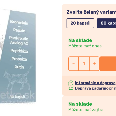
Zvoľte želaný varian
20 kapsúl
80 kap
Na sklade
Môžete mať dnes
-
+
Informácie o doprave
Doprava zadarmo
pri 
Na sklade
Môžete mať zajtra