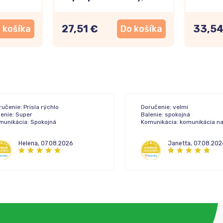
kapsúl
27,51 €
33,54
 košíka
Do košíka
učenie: Prisla rýchlo
Doručenie: velmi
lenie: Super
Balenie: spokojná
munikácia: Spokojná
Komunikácia: komunikácia n
Helena
,
07.08.2026
Janetta
,
07.08.202