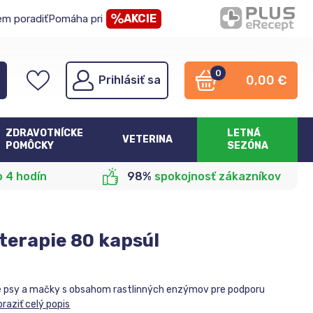
AKCIE
em poradiť
Pomáha pri
0
0,00
€
Prihlásiť sa
ZDRAVOTNÍCKE
LETNÁ
VETERINA
POMÔCKY
SEZÓNA
o 4 hodín
98%
spokojnosť zákazníkov
erapie 80 kapsúl
re psy a mačky s obsahom rastlinných enzýmov pre podporu
raziť celý popis