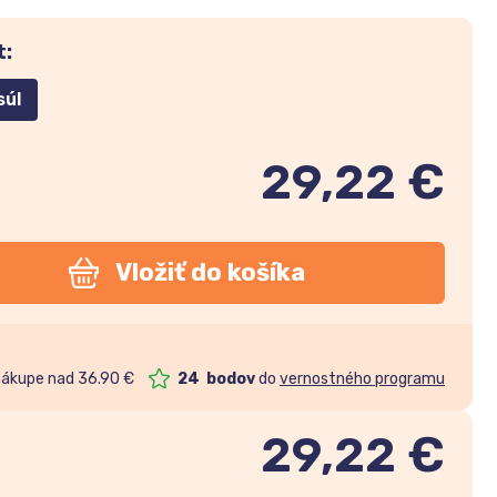
t:
súl
29,22 €
Vložiť do košíka
nákupe nad 36.90 €
24
bodov
do
vernostného programu
29,22
€