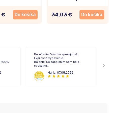
 €
34,03 €
Do košíka
Do košíka
Doručenie: Vysoká spokojnosť.
Do
Expresné vybavenie.
Ba
a 100%
Balenie: So zabalením som bola
Ko
spokojná
Komunikácia: Pri tejto objednávke
6
Mária
,
07.08.2026
som nekomunikovala s call centrom.
No mám skúsenosť z minula. Vysoká
profesionalita pri vybavovaní.