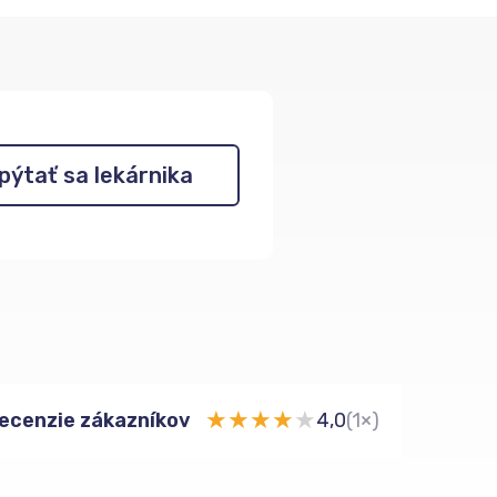
pýtať sa lekárnika
★
★
★
★
★
ecenzie zákazníkov
4,0
(1×)