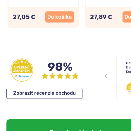
27,05 €
27,89 €
Do košíka
Do
98%
Doručenie: Objednávka prišla podľa
Dor
plánu
Ba
Balenie: Všetko bolo vporiadku
Ko
Komunikácia: Ok
Anonym
,
06.08.2026
Zobraziť recenzie obchodu