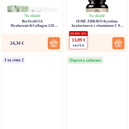
Na sklade
Na sklade
BioTechUSA
JEME ZDRAVO Kyselina
Hyaluronic&Collagen 120
hyalurónová s vitamínom C 90
kapsúl
kapsúl
ZĽAVA -11%
13,09 €
24,34 €
14,71 €
3 za cenu 2
Doprava zadarmo