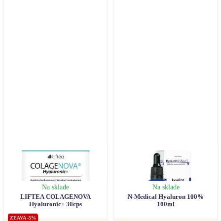
Urýchľuje hojenie rán a regeneráciu tkanív
Kyselina hyalurónová podporuje delenie a regeneráciu buniek, čím
môže urýchľovať hojenie rán, jaziev a podráždenej pokožky.
Podporuje zdravie ďasien a ústnej dutiny
Niektoré štúdie naznačujú, že kyselina hyalurónová môže pomôcť pri
liečbe zápalov ďasien. Môže podporovať regeneráciu slizníc a
znižovať bolesť pri aftách či iných poškodeniach ústnej dutiny.
Pre koho je vhodná kyselina hyalurónová?
Na sklade
Na sklade
LIFTEA COLAGENOVA
N-Medical Hyaluron 100%
Hyaluronic+ 30cps
100ml
Ľudí nad 30 rokov
– na prevenciu starnutia pleti a kĺbových
ZĽAVA -5%