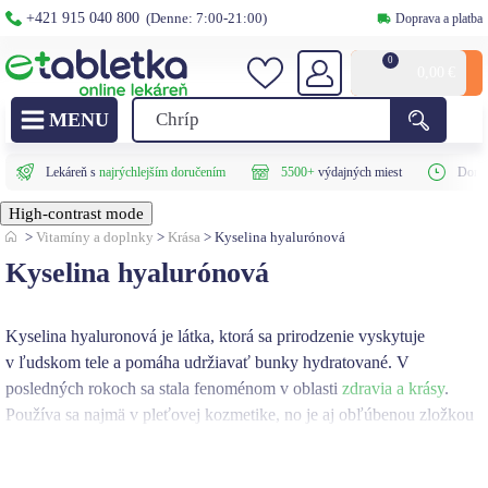
+421 915 040 800
(Denne: 7:00-21:00)
Doprava a platba
0
0,00
€
Lekáreň s
najrýchlejším doručením
5500+
výdajných miest
Doruč
High-contrast mode
>
Vitamíny a doplnky
>
Krása
>
Kyselina hyalurónová
Kyselina hyalurónová
Kyselina hyaluronová je látka, ktorá
sa
prirodzenie vyskytuje
v ľudskom tele
a pomáha udržiavať bunky hydratované. V
posledných rokoch sa stala fenoménom v oblasti
zdravia a krásy
.
Používa sa najmä v pleťovej kozmetike, no je aj obľúbenou zložkou
výživových doplnkov. Jej pravidelným užívaním
môžete
zvnútra
podporiť elasticitu pokožky, posilniť kĺby, urýchliť hojenie rán