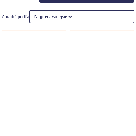
Zoradiť podľa
Najpredávanejšie
Hydratuje pokožku a redukuje vrásky
Užívanie kyseliny hyalurónovej vo forme doplnkov pomáha
udržiavať pokožku zdravú a pevnú. Pravidelné dávky môžu výrazne
zlepšiť elasticitu kože,
zmierniť vrásky
a zvýšiť celkovú hydratáciu
pokožky.
Zlepšuje pohyblivosť kĺbov a zmierňuje ich bolesť
Kyselina hyalurónová je dôležitou súčasťou synoviálnej tekutiny,
ktorá pôsobí ako mazivo na kĺboch. Vďaka tomu môže zmierniť