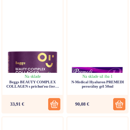
Na sklade
Na sklade už iba 1
Beggs BEAUTY COMPLEX
N-Medical Hyaluron PREMEDI
COLLAGEN s príchuťou čierne
perorálny gél 50ml
ríbezle (po 5,7g) 30 vreciek
33,91 €
90,08 €