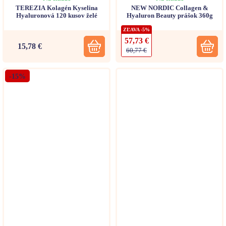
TEREZIA Kolagén Kyselina
NEW NORDIC Collagen &
Hyaluronová 120 kusov želé
Hyaluron Beauty prášok 360g
ZĽAVA -5%
57,73 €
15,78 €
60,77 €
-15%