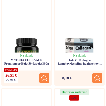
Na sklade
Na sklade
MATCHA COLLAGEN
JutaVit Kolagén
Premium prášok (50 dávok) 300g
komplex+kyselina hyalurónová,
vitamíny B3, B2, C+organický
ZĽAVA -5%
zinok a biotín 60tbl
26,51 €
8,18 €
27,91 €
Doprava zadarmo
-5%