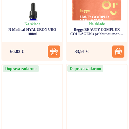
Na sklade
Na sklade
N-Medical HYALURON URO
Beggs BEAUTY COMPLEX
100ml
COLLAGEN s príchuťou mango
(po 5,7g) 30 vreciek
66,83 €
33,91 €
Doprava zadarmo
Doprava zadarmo