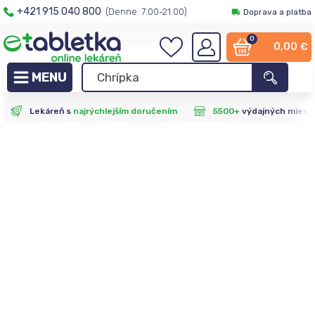
+421 915 040 800
(Denne: 7:00-21:00)
Doprava a platba
0
0,00
€
Lekáreň s
najrýchlejším doručením
5500+
výdajných miest