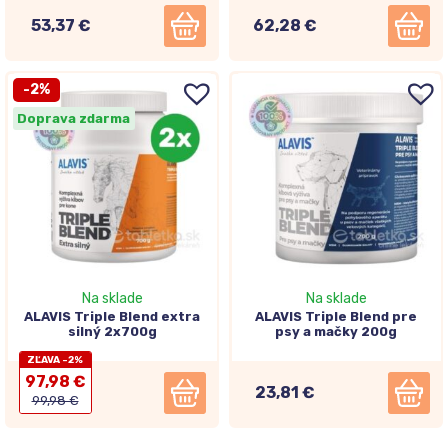
53,37 €
62,28 €
-2%
Doprava zdarma
Na sklade
Na sklade
ALAVIS Triple Blend extra
ALAVIS Triple Blend pre
silný 2x700g
psy a mačky 200g
ZĽAVA -2%
97,98 €
23,81 €
99,98 €