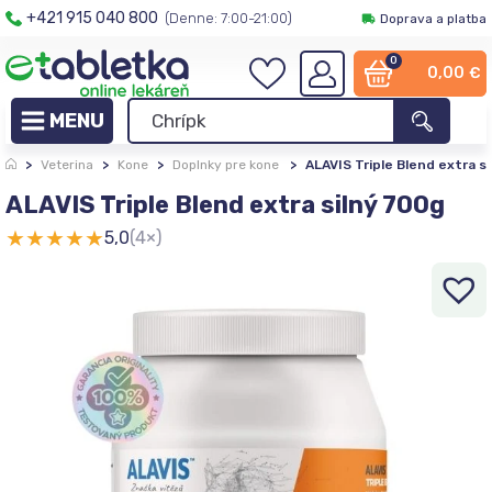
+421 915 040 800
(Denne: 7:00-21:00)
Doprava a platba
0
0,00
€
>
Veterina
>
Kone
>
Doplnky pre kone
>
ALAVIS Triple Blend extra s
ALAVIS Triple Blend extra silný 700g
★
★
★
★
★
5,0
(4×)