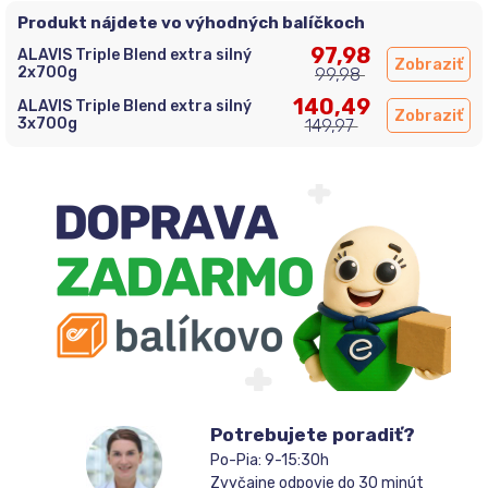
Produkt nájdete vo výhodných balíčkoch
97,98
ALAVIS Triple Blend extra silný
Zobraziť
2x700g
99,98
140,49
ALAVIS Triple Blend extra silný
Zobraziť
3x700g
149,97
Potrebujete poradiť?
Po-Pia: 9-15:30h
Zvyčajne odpovie do 30 minút