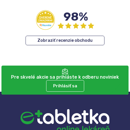
98%
Zobraziť recenzie obchodu
Pre skvelé akcie sa prihláste k odberu noviniek
Prihlásiť sa