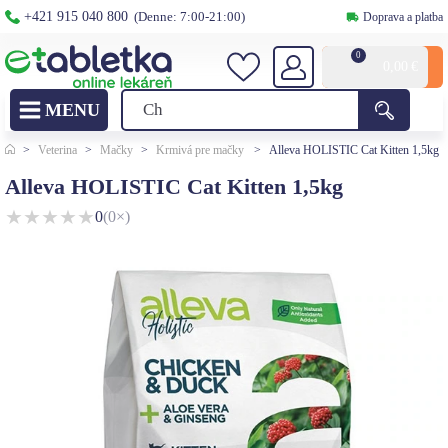
+421 915 040 800
(Denne: 7:00-21:00)
Doprava a platba
0
0,00
€
>
Veterina
>
Mačky
>
Krmivá pre mačky
>
Alleva HOLISTIC Cat Kitten 1,5kg
Alleva HOLISTIC Cat Kitten 1,5kg
★
★
★
★
★
0
(0×)