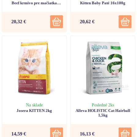
Beef krmivo pre mačiatka
Kitten Baby Paté 16x100g
(vanička) 12x85g
20,32 €
20,62 €
Na sklade
Posledné 2ks
Josera KITTEN 2kg
Alleva HOLISTIC Cat Hairball
1,5kg
14,59 €
16,13 €