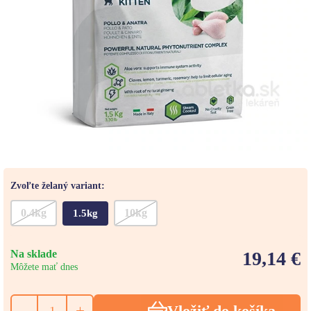
Zvoľte želaný variant:
0.4kg
10kg
1.5kg
Na sklade
19,14 €
Môžete mať dnes
-
+
Vložiť do košíka