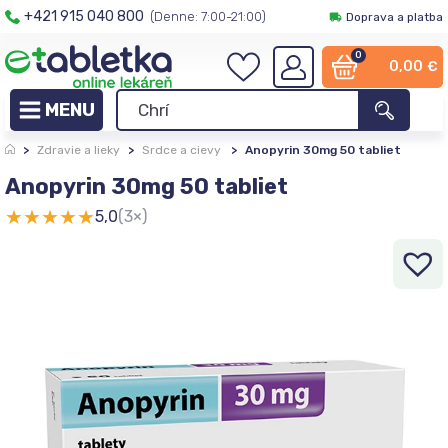
+421 915 040 800
(Denne: 7:00-21:00)
Doprava a platba
0
0,00
€
>
Zdravie a lieky
>
Srdce a cievy
>
Anopyrin 30mg 50 tabliet
Anopyrin 30mg 50 tabliet
★
★
★
★
★
5,0
(3×)