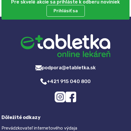
Pre skvelé akcie sa prihláste k odberu noviniek
Prihlásiť sa
podpora@etabletka.sk
+421 915 040 800
Dôležité odkazy
Prevádzkovateľ internetového výdaja