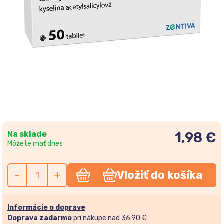
Na sklade
1,98 €
Môžete mať dnes
-
+
Vložiť do košíka
Informácie o doprave
Doprava zadarmo
pri nákupe nad 36.90 €