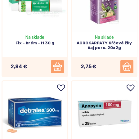
Na sklade
Na sklade
Fix - krém - H 30 g
AGROKARPATY Kŕčové žily
čaj porc. 20x2g
2,84 €
2,75 €