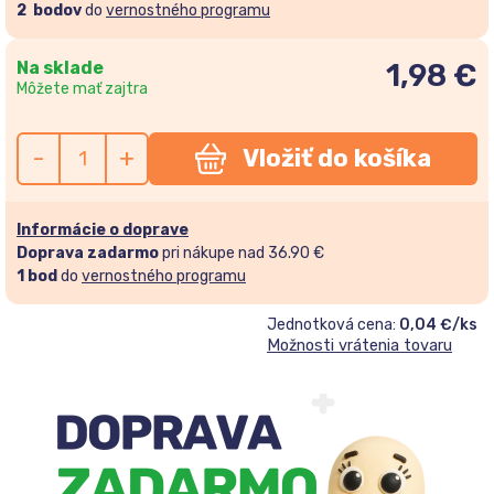
2
bodov
do
vernostného programu
Na sklade
1,98
€
Môžete mať zajtra
-
+
Vložiť do košíka
Informácie o doprave
Doprava zadarmo
pri nákupe nad 36.90 €
1
bod
do
vernostného programu
Jednotková cena:
0,04 €/ks
Možnosti vrátenia tovaru