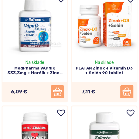
Na sklade
Na sklade
MedPharma VÁPNIK
PLATAN Zinok + Vitamín D3
333,3mg + Horčík + Zinok
+ Selén 90 tabliet
107tbl
6,09 €
7,11 €