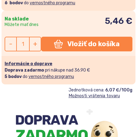
6
bodov
do
vernostného programu
Na sklade
5,46
€
Môžete mať dnes
-
+
Vložiť do košíka
Informácie o doprave
Doprava zadarmo
pri nákupe nad 36.90 €
5
bodov
do
vernostného programu
Jednotková cena:
6,07 €/100g
Možnosti vrátenia tovaru