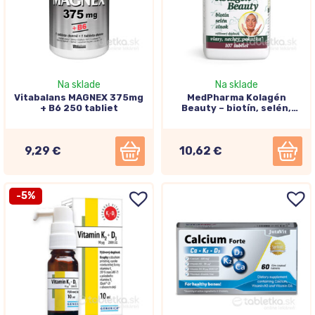
Na sklade
Na sklade
Vitabalans MAGNEX 375mg
MedPharma Kolagén
+ B6 250 tabliet
Beauty – biotín, selén,
zinok 107tbl
9,29 €
10,62 €
-5%