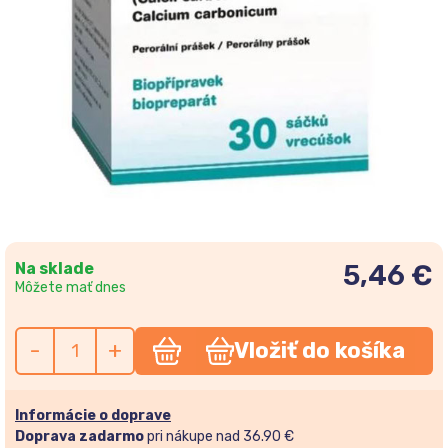
Na sklade
5,46 €
Môžete mať dnes
-
+
Vložiť do košíka
Informácie o doprave
Doprava zadarmo
pri nákupe nad 36.90 €