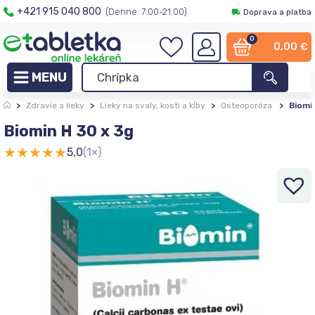
+421 915 040 800
(Denne: 7:00-21:00)
Doprava a platba
0
0,00
€
>
Zdravie a lieky
>
Lieky na svaly, kosti a kĺby
>
Osteoporóza
>
Biomi
Biomin H 30 x 3g
★
★
★
★
★
5,0
(1×)