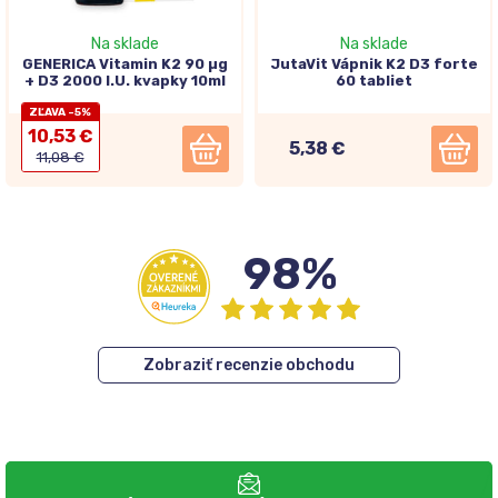
Na sklade
Na sklade
GENERICA Vitamin K2 90 µg
JutaVit Vápnik K2 D3 forte
+ D3 2000 I.U. kvapky 10ml
60 tabliet
ZĽAVA -5%
10,53 €
5,38 €
11,08 €
98%
Zobraziť recenzie obchodu