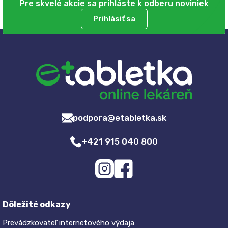
Pre skvelé akcie sa prihláste k odberu noviniek
Prihlásiť sa
podpora@etabletka.sk
+421 915 040 800
Dôležité odkazy
Prevádzkovateľ internetového výdaja