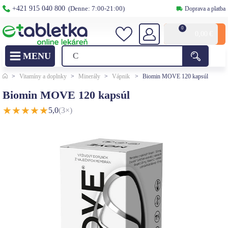
+421 915 040 800
(Denne: 7:00-21:00)
Doprava a platba
0
0,00
€
>
Vitamíny a doplnky
>
Minerály
>
Vápnik
>
Biomin MOVE 120 kapsúl
Biomin MOVE 120 kapsúl
★
★
★
★
★
5,0
(3×)