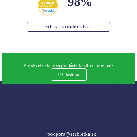
98%
Zobraziť recenzie obchodu
Pre skvelé akcie sa prihláste k odberu noviniek
Prihlásiť sa
podpora@etabletka.sk