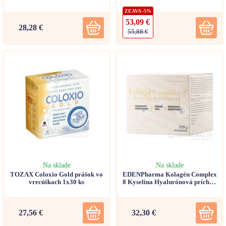
ZĽAVA -5%
53,09 €
28,28 €
55,88 €
Na sklade
Na sklade
TOZAX Coloxio Gold prášok vo
EDENPharma Kolagén Complex
vrecúškach 1x30 ks
8 Kyselina Hyalurónová príchuť
pomaranč 300g
27,56 €
32,30 €