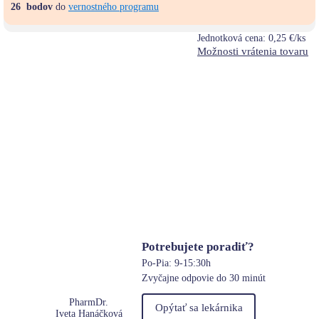
26
bodov
do
vernostného programu
Jednotková cena:
0,25 €/ks
Možnosti vrátenia tovaru
Potrebujete poradiť?
Po-Pia: 9-15:30h
Zvyčajne odpovie do 30 minút
PharmDr.
Opýtať sa lekárnika
Iveta Hanáčková