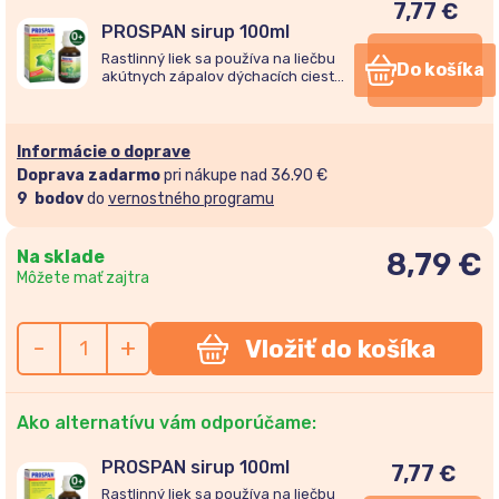
7,77
€
PROSPAN sirup 100ml
Rastlinný liek sa používa na liečbu
Do košíka
akútnych zápalov dýchacích ciest
sprevádzaných kašľom a na liečbu
chronických zápalov priedušiek.
Informácie o doprave
Doprava zadarmo
pri nákupe nad 36.90 €
9
bodov
do
vernostného programu
Na sklade
8,79
€
Môžete mať zajtra
-
+
Vložiť do košíka
Ako alternatívu vám odporúčame:
PROSPAN sirup 100ml
7,77
€
Rastlinný liek sa používa na liečbu