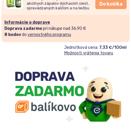
akútnych zápalov dýchacích ciest
Do košíka
sprevádzaných kašľom a na liečbu
chronických zápalov priedušiek.
Informácie o doprave
Doprava zadarmo
pri nákupe nad 36.90 €
8
bodov
do
vernostného programu
Jednotková cena:
7,33 €/100ml
Možnosti vrátenia tovaru