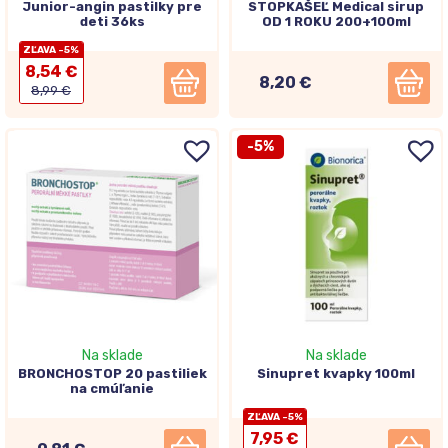
Junior-angin pastilky pre
STOPKAŠEĽ Medical sirup
deti 36ks
OD 1 ROKU 200+100ml
ZĽAVA -5%
8,54 €
8,20 €
8,99 €
-5%
Na sklade
Na sklade
BRONCHOSTOP 20 pastiliek
Sinupret kvapky 100ml
na cmúľanie
ZĽAVA -5%
7,95 €