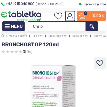
+421 915 040 800
(Denne: 7:00-21:00)
Doprava a platba
0
0,00
€
>
Matka a dieťa
>
Pre deti
>
Lieky pre deti
>
Kašeľ u detí
>
Suchý kaš
BRONCHOSTOP 120ml
★
★
★
★
★
0
(0×)