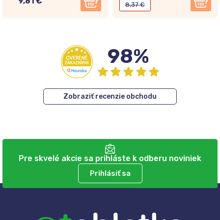
9,81 €
8,37 €
98%
Zobraziť recenzie obchodu
Pre skvelé akcie sa prihláste k odberu noviniek
Prihlásiť sa