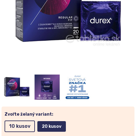
Zvoľte želaný variant:
10 kusov
20 kusov