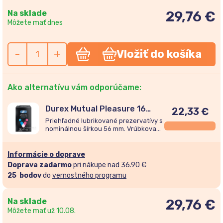
Na sklade
29,76 €
Môžete mať dnes
-
+
Vložiť do košíka
Ako alternatívu vám odporúčame:
Durex Mutual Pleasure 16
22,33
€
kusov
Priehľadné lubrikované prezervatívy s
nominálnou šírkou 56 mm. Vrúbkované
s výstupkami pre jej väčšie potešenie.
Informácie o doprave
Doprava zadarmo
pri nákupe nad 36.90 €
25
bodov
do
vernostného programu
Na sklade
29,76
€
Môžete mať už 10.08.