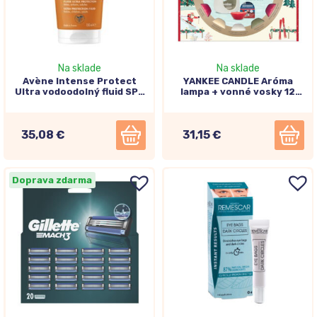
Na sklade
Na sklade
Avène Intense Protect
YANKEE CANDLE Aróma
Ultra vodoodolný fluid SPF
lampa + vonné vosky 12
50+, 150ml
kusov
35,08 €
31,15 €
Doprava zdarma