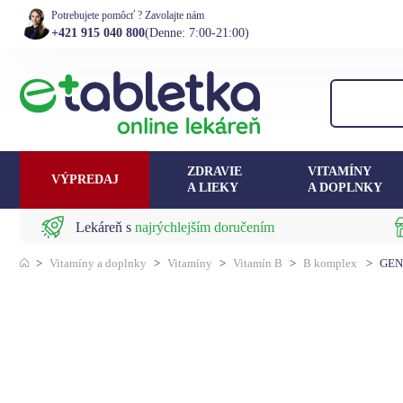
Potrebujete pomôcť ? Zavolajte nám
+421 915 040 800
(Denne: 7:00-21:00)
ZDRAVIE
VITAMÍNY
VÝPREDAJ
A LIEKY
A DOPLNKY
Lekáreň s
najrýchlejším doručením
>
Vitamíny a doplnky
>
Vitamíny
>
Vitamín B
>
B komplex
>
GENE