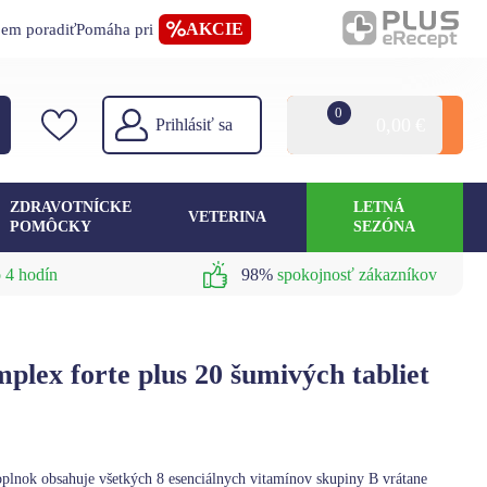
AKCIE
jem poradiť
Pomáha pri
0
0,00
€
Prihlásiť sa
ZDRAVOTNÍCKE
LETNÁ
VETERINA
POMÔCKY
SEZÓNA
 4 hodín
98%
spokojnosť zákazníkov
ex forte plus 20 šumivých tabliet
lnok obsahuje všetkých 8 esenciálnych vitamínov skupiny B vrátane