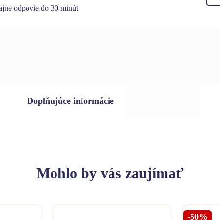
jne odpovie do 30 minút
Doplňujúce informácie
Mohlo
by vás zaujímať
-50%