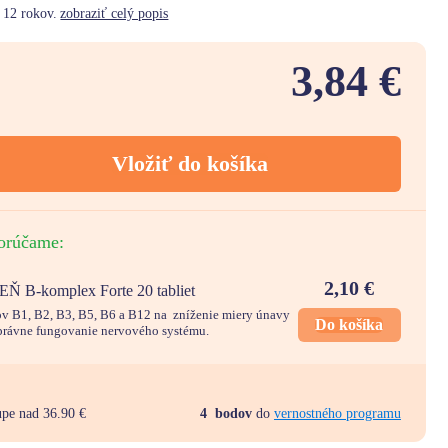
 12 rokov.
zobraziť celý popis
3,84 €
Vložiť do košíka
orúčame:
2,10
€
B-komplex Forte 20 tabliet
v B1, B2, B3, B5, B6 a B12 na zníženie miery únavy
Do košíka
správne fungovanie nervového systému.
upe nad 36.90 €
4
bodov
do
vernostného programu