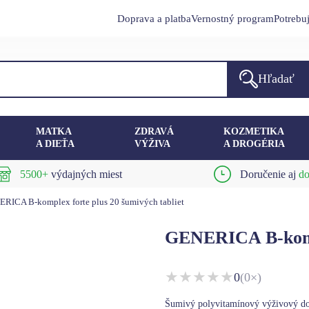
Doprava a platba
Vernostný program
Potrebu
Hľadať
MATKA
ZDRAVÁ
KOZMETIKA
A DIEŤA
VÝŽIVA
A DROGÉRIA
5500+
výdajných miest
Doručenie aj
do
RICA B-komplex forte plus 20 šumivých tabliet
GENERICA B-kompl
★
★
★
★
★
0
(0×)
Šumivý polyvitamínový výživový dop