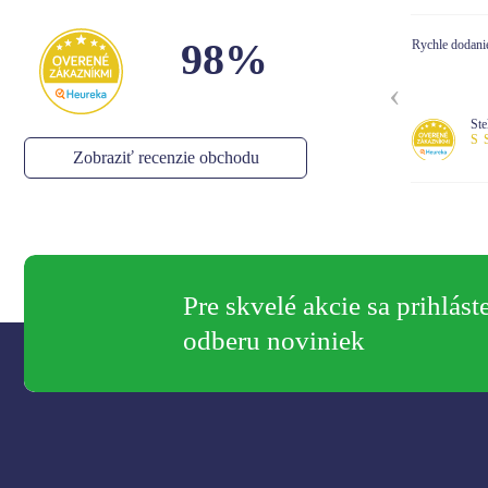
98%
Rychle dodanie
Dor
Bal
Kom
Stella
,
05.08.2026
Zobraziť recenzie obchodu
Pre skvelé akcie sa prihlást
odberu noviniek