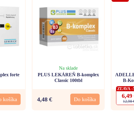
Na sklade
ex forte
PLUS LEKÁREŇ B-komplex
ADELLE 
Classic 100tbl
B-Ko
ZĽAVA -
6,49
4,48 €
 košíka
Do košíka
12,98 