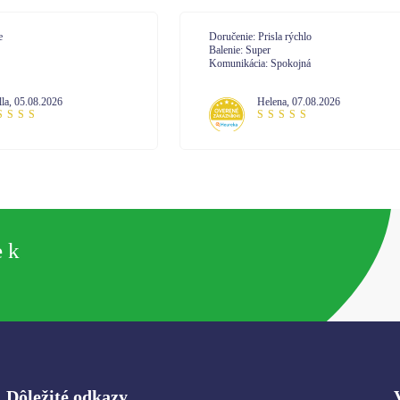
učenie: Prisla rýchlo
Doručenie: velmi
enie: Super
Balenie: spokojná
unikácia: Spokojná
Komunikácia: komunikácia na 10
Helena
,
07.08.2026
Janetta
,
07.08.2026
e k
Dôležité odkazy