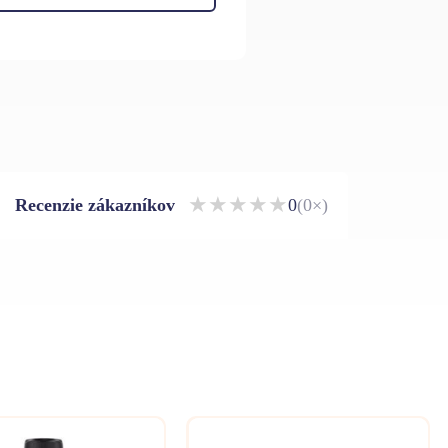
★
★
★
★
★
Recenzie zákazníkov
0
(0×)