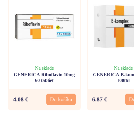
Na sklade
Na sklade
GENERICA Riboflavin 10mg
GENERICA B-kompl
60 tabliet
100tbl
4,08 €
6,87 €
Do košíka
Do