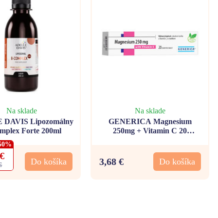
Na sklade
Na sklade
DAVIS Lipozomálny
GENERICA Magnesium
mplex Forte 200ml
250mg + Vitamin C 20
šumivých tabliet
50%
 €
3,68 €
Do košíka
Do košíka
€