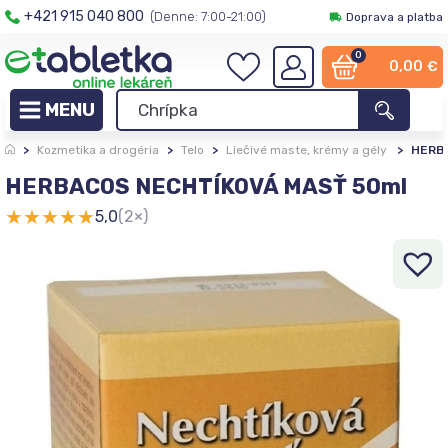
+421 915 040 800
(Denne: 7:00-21:00)
Doprava a platba
0
0,00
€
>
Kozmetika a drogéria
>
Telo
>
Liečivé maste, krémy a gély
>
HERB
HERBACOS NECHTÍKOVÁ MASŤ 50ml
★
★
★
★
★
5,0
(2×)