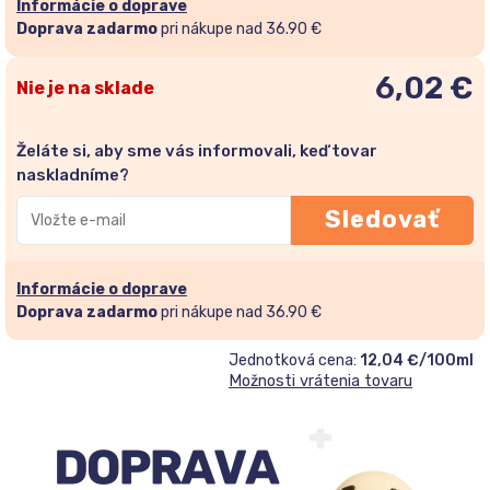
Informácie o doprave
Doprava zadarmo
pri nákupe nad 36.90 €
6,02
€
Nie je na sklade
Želáte si, aby sme vás informovali, keď tovar
naskladníme?
Zadajte
Sledovať
svoju
e-
mailovú
Informácie o doprave
adresu
Doprava zadarmo
pri nákupe nad 36.90 €
a
Jednotková cena:
12,04 €/100ml
pridajte
Možnosti vrátenia tovaru
sa
do
zoznamu
čakateľov