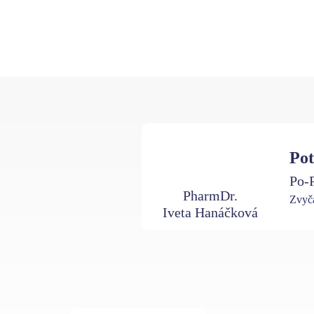
Pot
Po-P
PharmDr.
Zvyča
Iveta Hanáčková