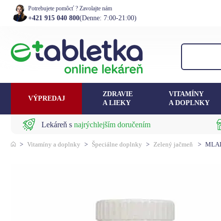
Potrebujete pomôcť ? Zavolajte nám
+421 915 040 800
(Denne: 7:00-21:00)
ZDRAVIE
VITAMÍNY
VÝPREDAJ
A LIEKY
A DOPLNKY
Lekáreň s
najrýchlejším doručením
>
Vitamíny a doplnky
>
Špeciálne doplnky
>
Zelený jačmeň
>
MLAD