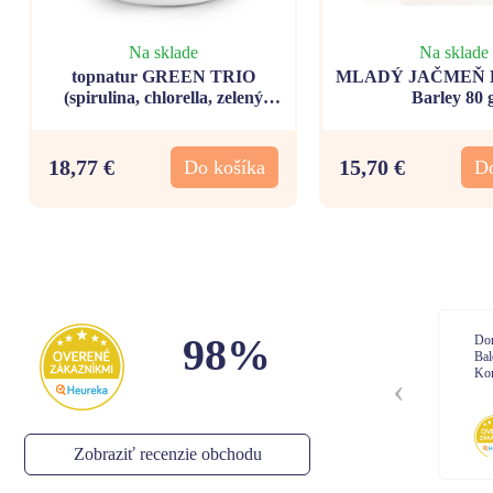
Na sklade
Na sklade
topnatur GREEN TRIO
MLADÝ JAČMEŇ B
(spirulina, chlorella, zelený
Barley 80 
jačmeň) - 540 tbl
18,77 €
15,70 €
Do košíka
Do
98%
Rychle dodanie
Dor
Bal
Kom
Stella
,
05.08.2026
Zobraziť recenzie obchodu