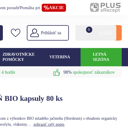
AKCIE
jem poradiť
Pomáha pri
0
0,00
€
Prihlásiť sa
ZDRAVOTNÍCKE
LETNÁ
VETERINA
POMÔCKY
SEZÓNA
 4 hodín
98%
spokojnosť zákazníkov
IO kapsuly 80 ks
škom z výhonkov BIO mladého jačmeňa (Hordeum) s obsahom organicky
rofylu, vlákniny....
zobraziť celý popis