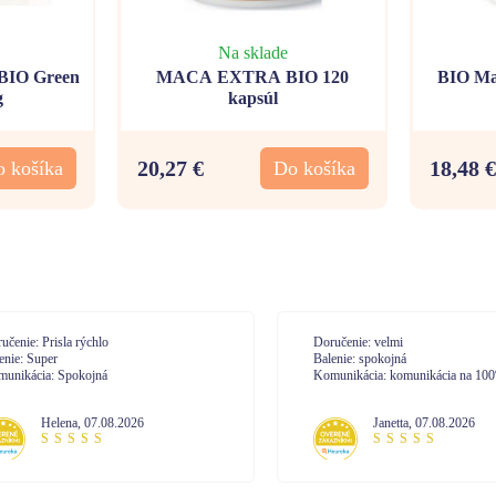
Na sklade
IO Green
MACA EXTRA BIO 120
BIO Mat
g
kapsúl
20,27 €
18,48 €
 košíka
Do košíka
učenie: Prisla rýchlo
Doručenie: velmi
enie: Super
Balenie: spokojná
unikácia: Spokojná
Komunikácia: komunikácia na 10
Helena
,
07.08.2026
Janetta
,
07.08.2026