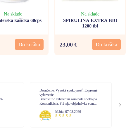
Na sklade
Na sklade
erská kašička 60cps
SPIRULINA EXTRA BIO
1200 tbl
23,00 €
Do košíka
Do košíka
Doručenie: Vysoká spokojnosť. Expresné
Do
vybavenie.
Ba
0%
Balenie: So zabalením som bola spokojná
Ko
Komunikácia: Pri tejto objednávke som
nekomunikovala s call centrom. No mám
Mária
,
07.08.2026
skúsenosť z minula. Vysoká profesionalita
pri vybavovaní.