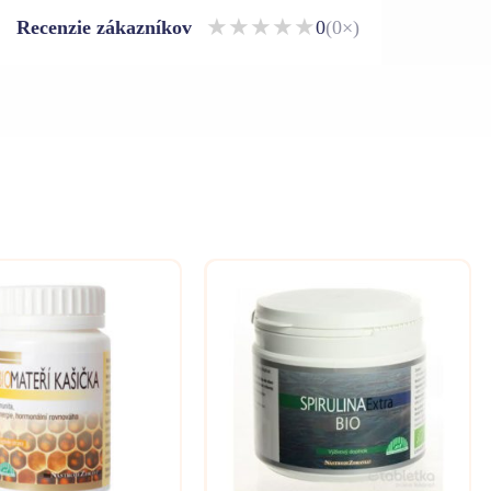
★
★
★
★
★
Recenzie zákazníkov
0
(0×)