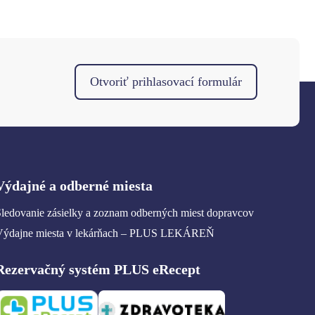
Otvoriť prihlasovací formulár
Výdajné a odberné miesta
ledovanie zásielky a zoznam odberných miest dopravcov
Výdajne miesta v lekárňach – PLUS LEKÁREŇ
Rezervačný systém PLUS eRecept