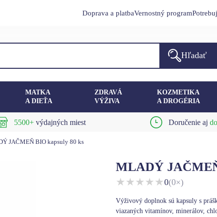
Doprava a platba
Vernostný program
Potrebu
Hľadať
MATKA
ZDRAVÁ
KOZMETIKA
A DIEŤA
VÝŽIVA
A DROGÉRIA
5500+
výdajných miest
Doručenie aj
do
Ý JAČMEŇ BIO kapsuly 80 ks
MLADÝ JAČMEŇ B
★
★
★
★
★
0
(0×)
Výživový doplnok sú kapsuly s prá
viazaných vitamínov, minerálov, chlo