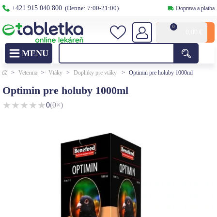
+421 915 040 800
(Denne: 7:00-21:00)
Doprava a platba
0
0,00
€
>
Veterina
>
Vtáky
>
Doplnky pre vtáky
>
Optimin pre holuby 1000ml
Optimin pre holuby 1000ml
★
★
★
★
★
0
(0×)