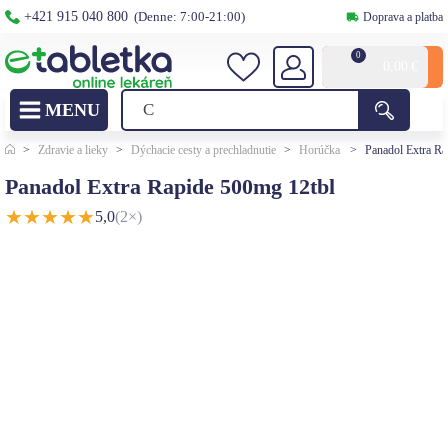
+421 915 040 800
(Denne: 7:00-21:00)
Doprava a platba
0
0,00
€
>
Zdravie a lieky
>
Dýchacie cesty a prechladnutie
>
Horúčka
>
Panadol Extra Ra
Panadol Extra Rapide 500mg 12tbl
★
★
★
★
★
5,0
(2×)