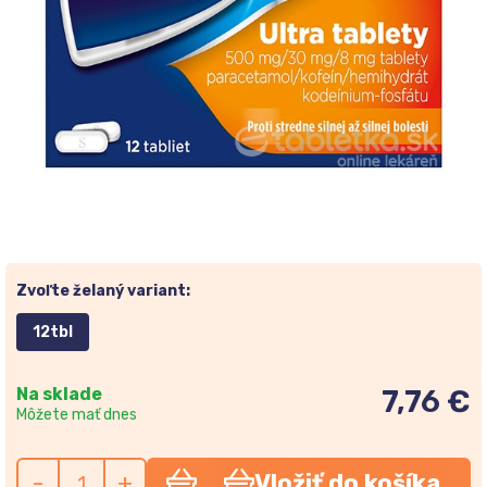
Zvoľte želaný variant:
12tbl
Na sklade
7,76 €
Môžete mať dnes
-
+
Vložiť do košíka