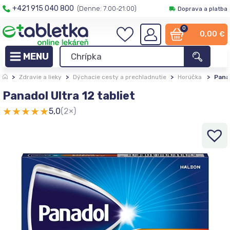
+421 915 040 800
(Denne: 7:00-21:00)
Doprava a platba
0
0,00
€
>
Zdravie a lieky
>
Dýchacie cesty a prechladnutie
>
Horúčka
>
Panad
Panadol Ultra 12 tabliet
★
★
★
★
★
5,0
(2×)