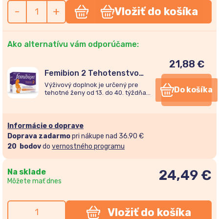
-
+
Vložiť do košíka
Ako alternatívu vám odporúčame:
21,88
€
Femibion 2 Tehotenstvo
28tbl + 28cps
Výživový doplnok je určený pre
Do košíka
tehotné ženy od 13. do 40. týždňa
tehotenstva.
Informácie o doprave
Doprava zadarmo
pri nákupe nad 36.90 €
20
bodov
do
vernostného programu
Na sklade
24,49
€
Môžete mať dnes
Vložiť do košíka