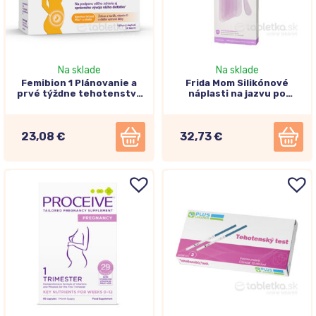
Na sklade
Na sklade
Femibion 1 Plánovanie a
Frida Mom Silikónové
prvé týždne tehotenstva
náplasti na jazvu po
56tbl
cisárskom reze 6ks
23,08 €
32,73 €