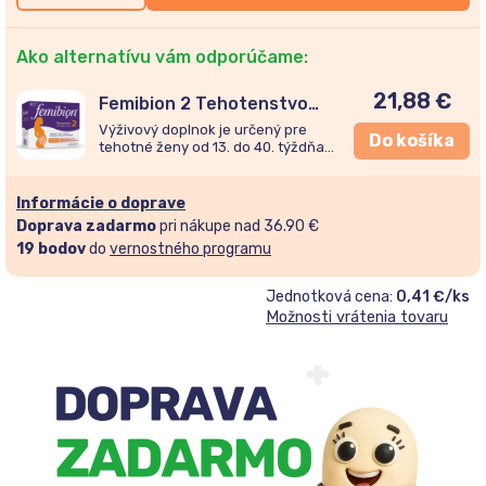
Ako alternatívu vám odporúčame:
21,88
€
Femibion 2 Tehotenstvo
28tbl + 28cps
Výživový doplnok je určený pre
Do košíka
tehotné ženy od 13. do 40. týždňa
tehotenstva.
Informácie o doprave
Doprava zadarmo
pri nákupe nad 36.90 €
19
bodov
do
vernostného programu
Jednotková cena:
0,41 €/ks
Možnosti vrátenia tovaru