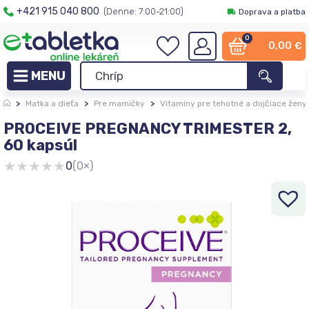
+421 915 040 800
(Denne: 7:00-21:00)
Doprava a platba
0
0,00
€
>
Matka a dieťa
>
Pre mamičky
>
Vitamíny pre tehotné a dojčiace ženy
PROCEIVE PREGNANCY TRIMESTER 2,
60 kapsúl
★
★
★
★
★
0
(0×)