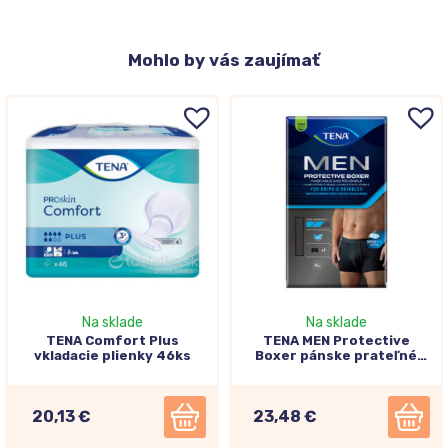
Mohlo
by vás zaujímať
Na sklade
Na sklade
TENA Comfort Plus
TENA MEN Protective
vkladacie plienky 46ks
Boxer pánske prateľné
inkontinenčné boxerky XL
20,13 €
23,48 €