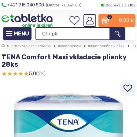
+421 915 040 800
(Denne: 7:00-21:00)
Doprava a platba
0
0,00
€
>
Zdravotnícke pomôcky
>
Inkontinencia
>
Inkontinenčné vložky
>
TE
TENA Comfort Maxi vkladacie plienky
28ks
★
★
★
★
★
5,0
(2×)