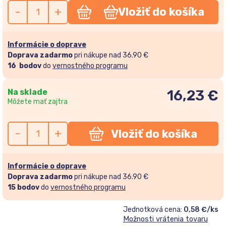
-
+
Vložiť do košíka
Informácie o doprave
Doprava zadarmo
pri nákupe nad 36.90 €
16
bodov
do
vernostného programu
Na sklade
16,23
€
Môžete mať zajtra
-
+
Vložiť do košíka
Informácie o doprave
Doprava zadarmo
pri nákupe nad 36.90 €
15
bodov
do
vernostného programu
Jednotková cena:
0,58 €/ks
Možnosti vrátenia tovaru