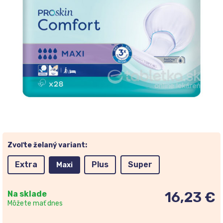
Zvoľte želaný variant:
Extra
Plus
Super
Maxi
Na sklade
16,23 €
Môžete mať dnes