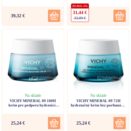
redukciu vrások 50ml
50ml
ZĽAVA -5%
31,44 €
39,32 €
33,09 €
Na sklade
Na sklade
VICHY MINERAL 89 100H
VICHY MINERAL 89 72H
krém pre podporu hydratácie
hydratačný krém bez parfumácie
50ml
50ml
25,24 €
25,24 €