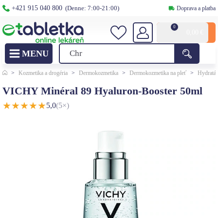
+421 915 040 800
(Denne: 7:00-21:00)
Doprava a platba
0
0,00
€
>
Kozmetika a drogéria
>
Dermokozmetika
>
Dermokozmetika na pleť
>
Hydratác
VICHY Minéral 89 Hyaluron-Booster 50ml
★
★
★
★
★
5,0
(5×)