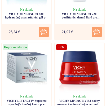
Na sklade
Na sklade
VICHY MINERAL 89 48H
VICHY MINERAL 89 72H
hydratačný a zmatňujúci gél pre
posilňujúci denný fluid pre
zmiešanú až mastnú pleť 50ml
podporu hydratácie SPF 50+,
50ml
25,24 €
21,97 €
Doprava zdarma
-5%
Na sklade
Na sklade
VICHY LIFTACTIV Supreme
VICHY LIFTACTIV B3 nočný
spevňujúci nočný krém pre
tónovací krém s čistým retinolom