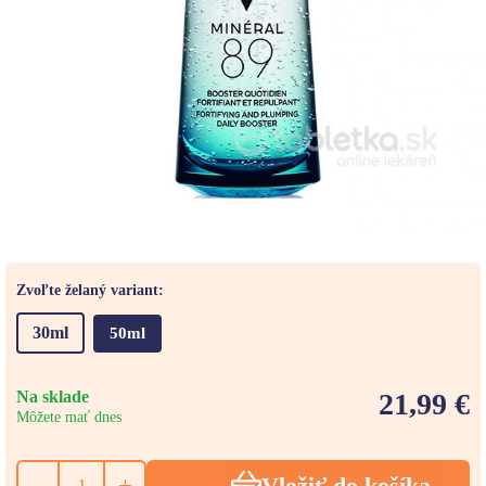
Zvoľte želaný variant:
30ml
50ml
Na sklade
21,99 €
Môžete mať dnes
-
+
Vložiť do košíka