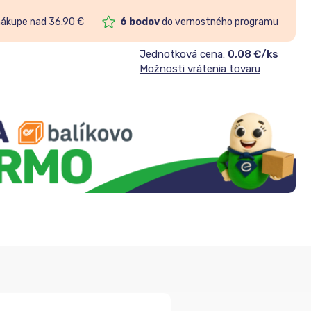
nákupe nad 36.90 €
6
bodov
do
vernostného programu
Jednotková cena:
0,08 €/ks
Možnosti vrátenia tovaru