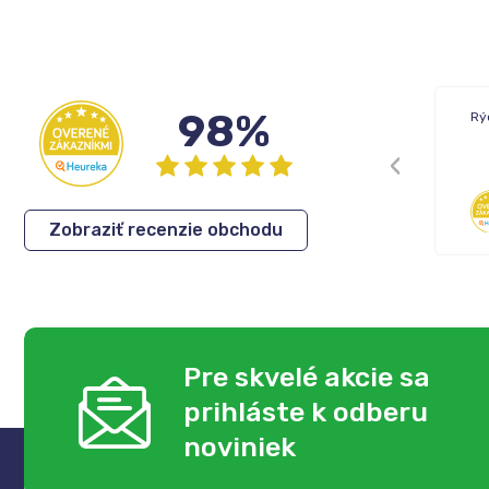
98%
Rýchle dodanie tovaru.
Rý
Cenovo dobré produkty
Eva
,
05.08.2026
Zobraziť recenzie obchodu
Pre skvelé akcie sa
prihláste k odberu
noviniek