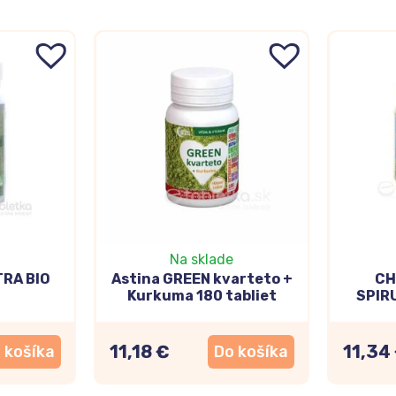
Na sklade
RA BIO
Astina GREEN kvarteto +
CH
Kurkuma 180 tabliet
SPIRU
11,18 €
11,34
 košíka
Do košíka