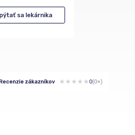
pýtať sa lekárnika
★
★
★
★
★
Recenzie zákazníkov
0
(0×)