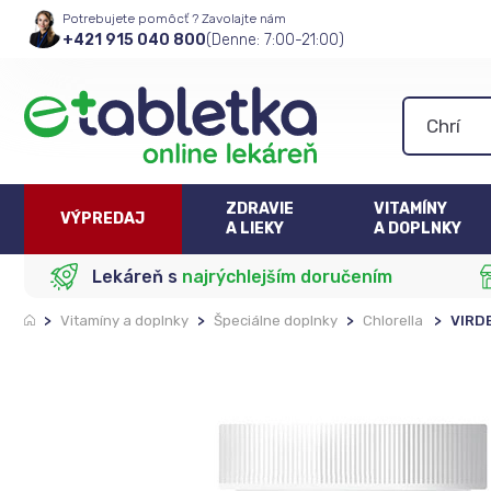
Potrebujete pomôcť ? Zavolajte nám
+421 915 040 800
(Denne: 7:00-21:00)
ZDRAVIE
VITAMÍNY
VÝPREDAJ
A LIEKY
A DOPLNKY
Lekáreň s
najrýchlejším doručením
>
Vitamíny a doplnky
>
Špeciálne doplnky
>
Chlorella
>
VIRD