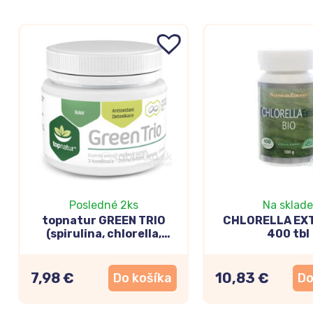
Posledné 2ks
Na sklade
topnatur GREEN TRIO
CHLORELLA EXT
(spirulina, chlorella,
400 tbl
zelený jačmeň) - 180 tbl
7,98 €
10,83 €
Do košíka
Do