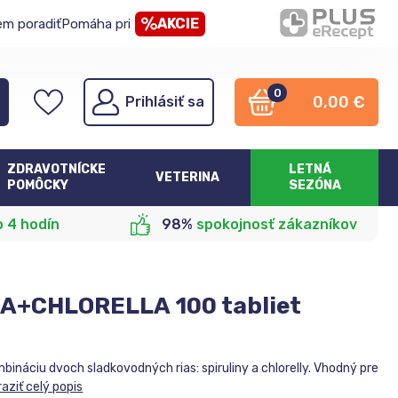
AKCIE
em poradiť
Pomáha pri
0
0,00
€
Prihlásiť sa
ZDRAVOTNÍCKE
LETNÁ
VETERINA
POMÔCKY
SEZÓNA
o 4 hodín
98%
spokojnosť zákazníkov
A+CHLORELLA 100 tabliet
ináciu dvoch sladkovodných rias: spiruliny a chlorelly. Vhodný pre
aziť celý popis