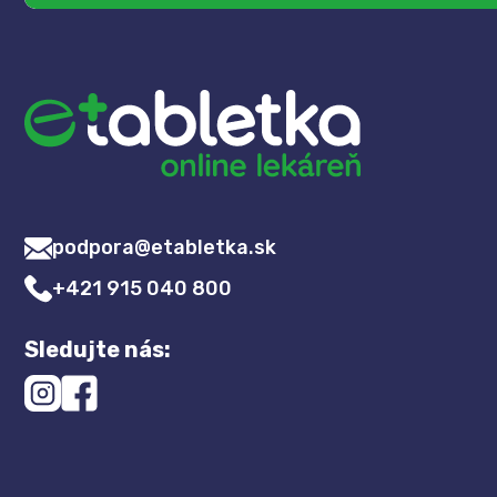
podpora@etabletka.sk
+421 915 040 800
Sledujte nás: