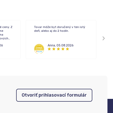
é ceny. Z
Tovar môže byt doručený v ten istý
Rý
ne
deň, alebo aj do 2 hodín.
 na
pových
26
Anna
,
05.08.2026
Otvoriť prihlasovací formulár