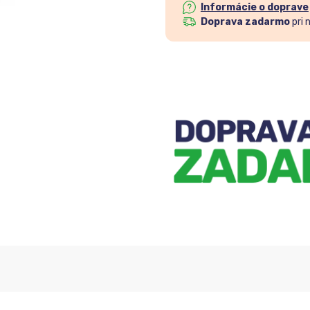
Informácie o doprave
Doprava zadarmo
pri 