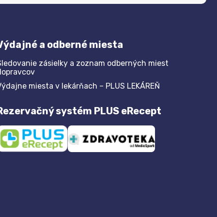
Výdajné a odberné miesta
Sledovanie zásielky a zoznam odberných miest
dopravcov
Výdajne miesta v lekárňach – PLUS LEKÁREŇ
Rezervačný systém PLUS eRecept