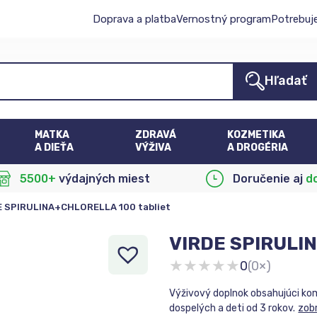
Doprava a platba
Vernostný program
Potrebuj
Hľadať
MATKA
ZDRAVÁ
KOZMETIKA
A DIEŤA
VÝŽIVA
A DROGÉRIA
5500+
výdajných miest
Doručenie aj
d
E SPIRULINA+CHLORELLA 100 tabliet
VIRDE SPIRULIN
★
★
★
★
★
0
(0×)
Výživový doplnok obsahujúci komb
dospelých a deti od 3 rokov.
zobr