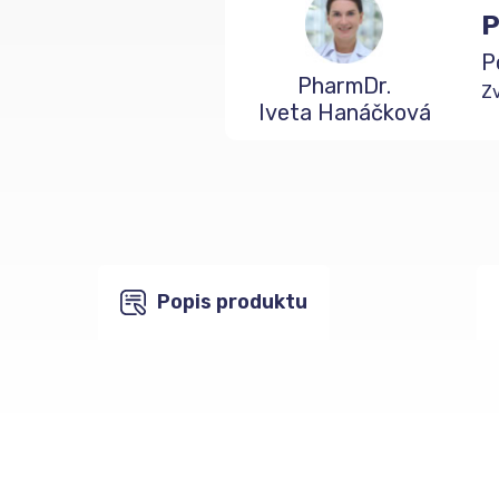
P
P
PharmDr.
Zv
Iveta Hanáčková
Popis produktu