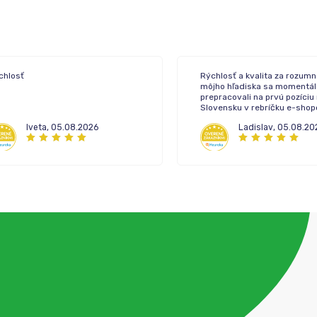
chlosť
Rýchlosť a kvalita za rozumn
môjho hľadiska sa momentál
prepracovali na prvú pozíciu
Slovensku v rebríčku e-sho
lekární.
Iveta
,
05.08.2026
Ladislav
,
05.08.20