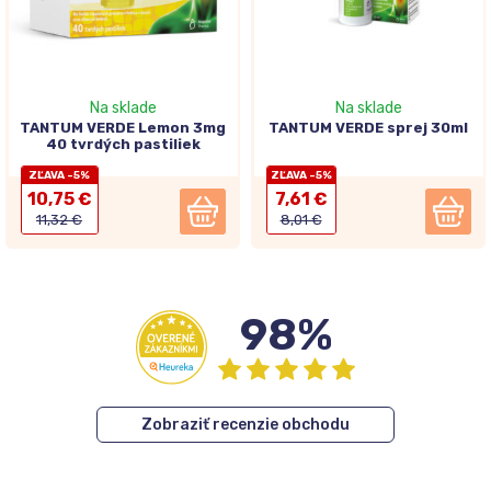
Na sklade
Na sklade
TANTUM VERDE Lemon 3mg
TANTUM VERDE sprej 30ml
40 tvrdých pastiliek
ZĽAVA -5%
ZĽAVA -5%
10,75 €
7,61 €
11,32 €
8,01 €
98%
Zobraziť recenzie obchodu