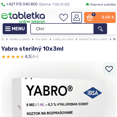
+421 915 040 800
(Denne: 7:00-21:00)
Doprava a platba
0
0,00
€
>
Matka a dieťa
>
Pre deti
>
Lieky pre deti
>
Bolesť hrdla u detí
>
Ya
Yabro sterilný 10x3ml
★
★
★
★
★
4,5
(4×)