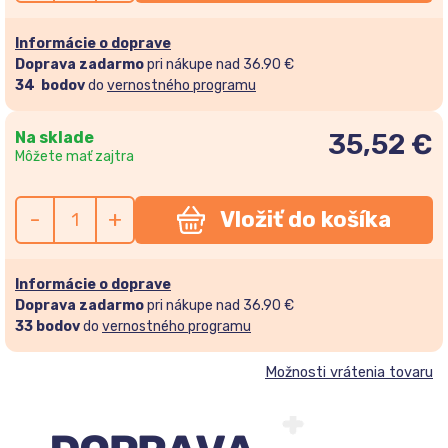
Informácie o doprave
Doprava zadarmo
pri nákupe nad 36.90 €
34
bodov
do
vernostného programu
Na sklade
35,52
€
Môžete mať zajtra
-
+
Vložiť do košíka
Informácie o doprave
Doprava zadarmo
pri nákupe nad 36.90 €
33
bodov
do
vernostného programu
Možnosti vrátenia tovaru