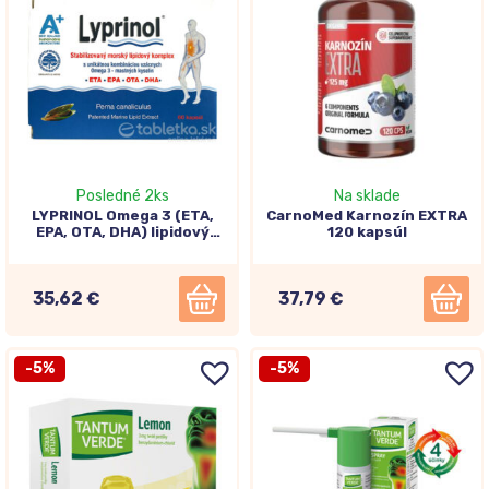
Posledné 2ks
Na sklade
LYPRINOL Omega 3 (ETA,
CarnoMed Karnozín EXTRA
EPA, OTA, DHA) lipidový
120 kapsúl
extrakt 60cps
35,62 €
37,79 €
-5%
-5%