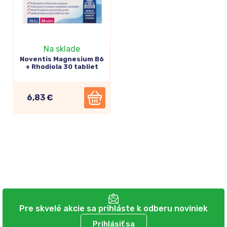
Na sklade
Noventis Magnesium B6
+ Rhodiola 30 tabliet
6,83 €
Pre skvelé akcie sa prihláste k odberu noviniek
Prihlásiť sa