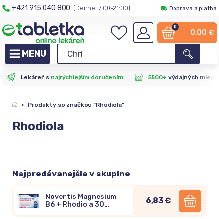
+421 915 040 800
(Denne: 7:00-21:00)
Doprava a platba
0
0,00
€
Lekáreň s
najrýchlejším doručením
5500+
výdajných miest
>
Produkty so značkou “Rhodiola”
Rhodiola
Najpredávanejšie v skupine
Noventis Magnesium
6,83 €
B6 + Rhodiola 30
tabliet