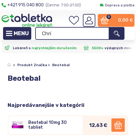
+421 915 040 800
(Denne: 7:00-21:00)
Doprava a platba
0
0,00
€
Lekáreň s
najrýchlejším doručením
5500+
výdajných miest
>
Produkt Značka
>
Beotebal
Beotebal
Najpredávanejšie v kategórii
Beotebal 10mg 30
12,63 €
tabliet