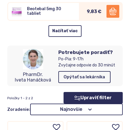
Beotebal 5mg 30
9,83 €
tabliet
Načítať viac
Potrebujete poradiť?
Po-Pia: 9-17h
Zvyčajne odpovie do 30 minút
PharmDr.
Opýtať sa lekárnika
Iveta Hanáčková
Upraviť filter
Položky 1 - 2 z 2
Zoradenie
Najnovšie
Zoradenie: