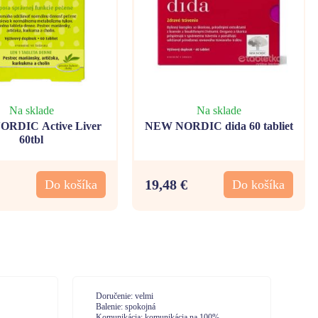
Na sklade
Na sklade
RDIC Active Liver
NEW NORDIC dida 60 tabliet
60tbl
19,48 €
Do košíka
Do košíka
Doručenie: Vysoká spokojnosť. Expresné
Do
vybavenie.
Ba
0%
Balenie: So zabalením som bola spokojná
Ko