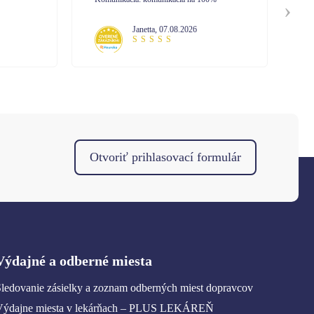
Komunikácia: Pri tejto objednávke som
nekomunikovala s call centrom. No mám
Mária
,
07.08.2026
skúsenosť z minula. Vysoká profesionalita
pri vybavovaní.
Otvoriť prihlasovací formulár
Výdajné a odberné miesta
ledovanie zásielky a zoznam odberných miest dopravcov
Výdajne miesta v lekárňach – PLUS LEKÁREŇ