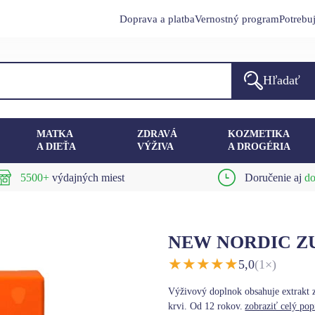
Doprava a platba
Vernostný program
Potrebu
Hľadať
MATKA
ZDRAVÁ
KOZMETIKA
A DIEŤA
VÝŽIVA
A DROGÉRIA
5500+
výdajných miest
Doručenie aj
do
NEW NORDIC ZUC
★
★
★
★
★
5,0
(1×)
Výživový doplnok obsahuje extrakt z
krvi. Od 12 rokov.
zobraziť celý pop