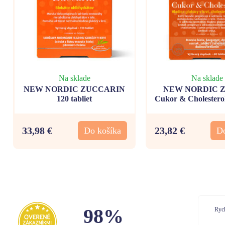
Na sklade
Na sklade
NEW NORDIC ZUCCARIN
NEW NORDIC Zu
120 tabliet
Cukor & Cholesterol 
33,98 €
23,82 €
Do košíka
Do
98%
Rychle dodanie
Dor
Bal
Kom