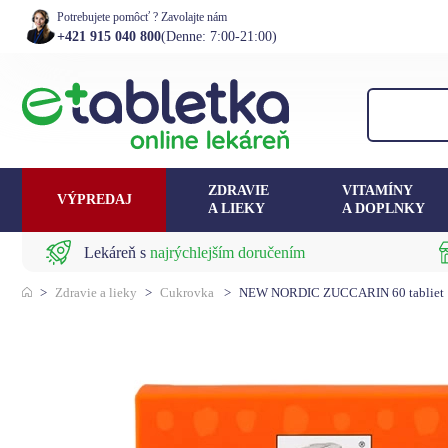
Potrebujete pomôcť ? Zavolajte nám
+421 915 040 800
(Denne: 7:00-21:00)
ZDRAVIE
VITAMÍNY
VÝPREDAJ
A LIEKY
A DOPLNKY
Lekáreň s
najrýchlejším doručením
>
Zdravie a lieky
>
Cukrovka
>
NEW NORDIC ZUCCARIN 60 tabliet