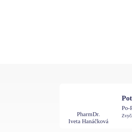
Pot
Po-P
PharmDr.
Zvyča
Iveta Hanáčková