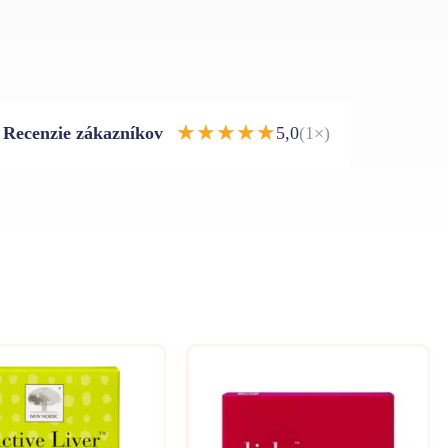
★
★
★
★
★
Recenzie zákazníkov
5,0
(1×)