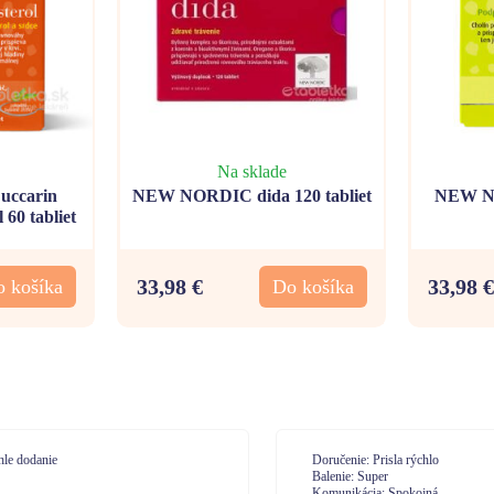
Na sklade
ccarin
NEW NORDIC dida 120 tabliet
NEW NO
60 tabliet
33,98 €
33,98 €
 košíka
Do košíka
učenie: Prisla rýchlo
Doručenie: velmi
enie: Super
Balenie: spokojná
unikácia: Spokojná
Komunikácia: komunikácia na 10