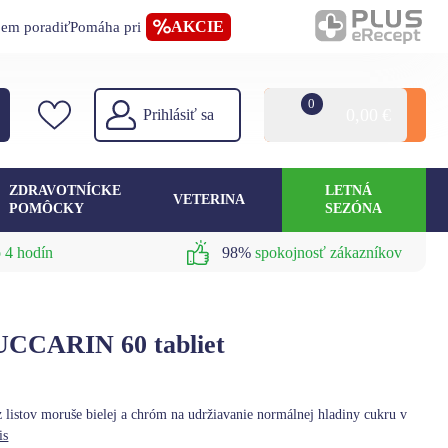
AKCIE
jem poradiť
Pomáha pri
0
0,00
€
Prihlásiť sa
ZDRAVOTNÍCKE
LETNÁ
VETERINA
POMÔCKY
SEZÓNA
 4 hodín
98%
spokojnosť zákazníkov
CARIN 60 tabliet
 listov moruše bielej a chróm na udržiavanie normálnej hladiny cukru v
is