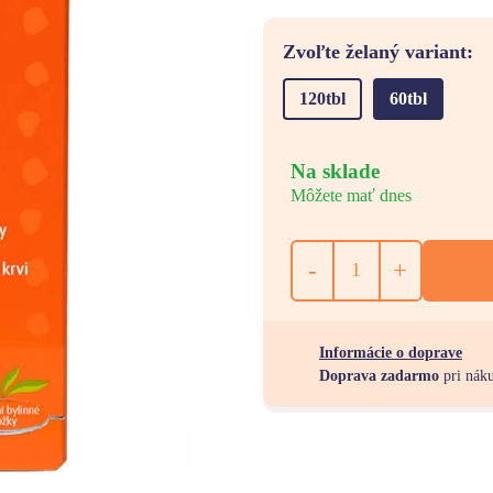
Zvoľte želaný variant:
120tbl
60tbl
Na sklade
Môžete mať dnes
-
+
Informácie o doprave
Doprava zadarmo
pri nák