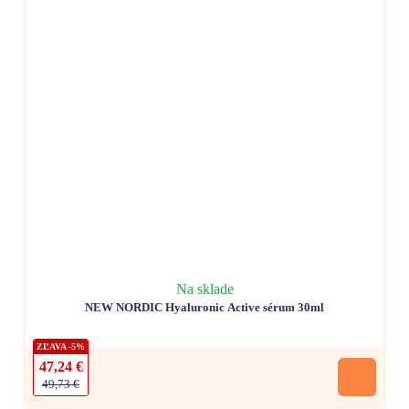
Na sklade
NEW NORDIC Hyaluronic Active sérum 30ml
ZĽAVA -5%
47,24 €
49,73 €