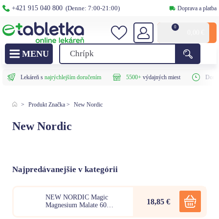
+421 915 040 800
(Denne: 7:00-21:00)
Doprava a platba
0
0,00
€
Lekáreň s
najrýchlejším doručením
5500+
výdajných miest
Doruč
>
Produkt Značka
>
New Nordic
New Nordic
Najpredávanejšie v kategórii
NEW NORDIC Magic
18,85 €
Magnesium Malate 60
tabliet