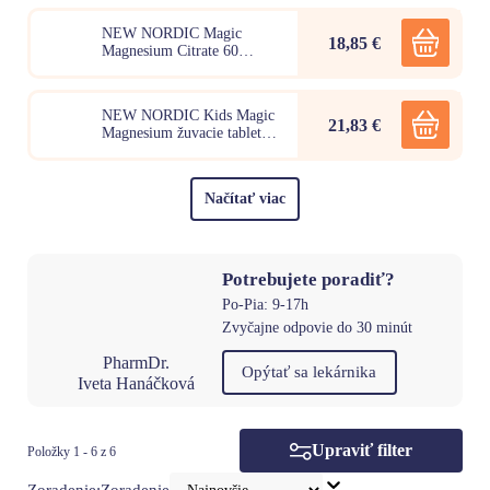
NEW NORDIC Magic
18,85 €
Magnesium Citrate 60
tabliet
NEW NORDIC Kids Magic
21,83 €
Magnesium žuvacie tablety
180ks
Načítať viac
Potrebujete poradiť?
Po-Pia: 9-17h
Zvyčajne odpovie do 30 minút
PharmDr.
Opýtať sa lekárnika
Iveta Hanáčková
Upraviť filter
Položky 1 - 6 z 6