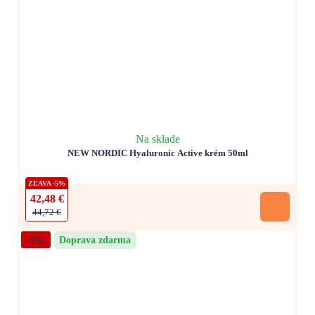
Na sklade
NEW NORDIC Hyaluronic Active krém 50ml
ZĽAVA -5%
42,48 €
44,72 €
-5%
Doprava zdarma