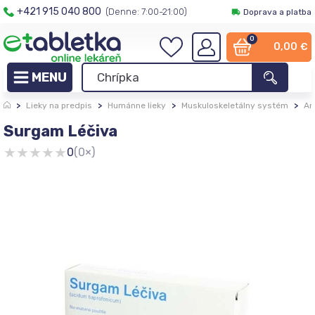
+421 915 040 800
(Denne: 7:00-21:00)
Doprava a platba
0
0,00
€
>
Lieky na predpis
>
Humánne lieky
>
Muskuloskeletálny systém
>
An
Surgam Léčiva
★
★
★
★
★
0
(0×)