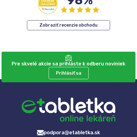
98%
Zobraziť recenzie obchodu
Pre skvelé akcie sa prihláste k odberu noviniek
Prihlásiť sa
podpora@etabletka.sk