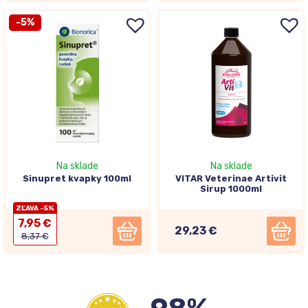
-5%
Na sklade
Na sklade
Sinupret kvapky 100ml
VITAR Veterinae Artivit
Sirup 1000ml
ZĽAVA -5%
7,95 €
29,23 €
8,37 €