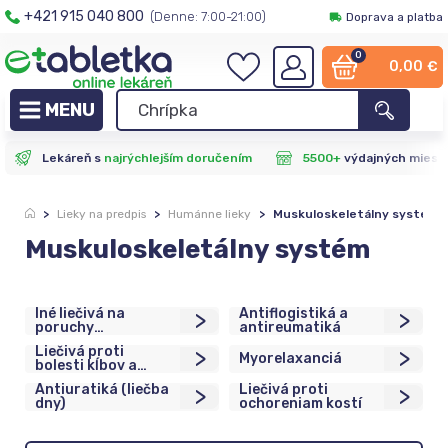
+421 915 040 800
(Denne: 7:00-21:00)
Doprava a platba
0
0,00
€
Lekáreň s
najrýchlejším doručením
5500+
výdajných miest
>
Lieky na predpis
>
Humánne lieky
>
Muskuloskeletálny systém
Muskuloskeletálny systém
Iné liečivá na
Antiflogistiká a
>
>
poruchy
antireumatiká
muskuloskeletálnej
Liečivá proti
>
>
sústavy
Myorelaxanciá
bolesti kĺbov a
svalov na lokálne
Antiuratiká (liečba
Liečivá proti
>
>
použitie
dny)
ochoreniam kostí