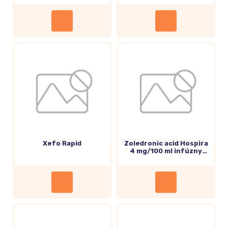
Xefo Rapid
Zoledronic acid Hospira
4 mg/100 ml infúzny
roztok