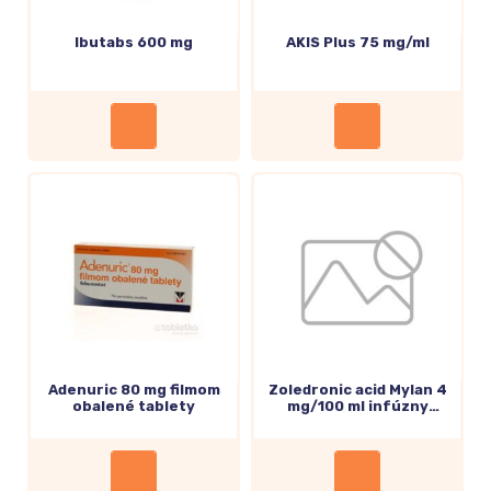
Ibutabs 600 mg
AKIS Plus 75 mg/ml
Adenuric 80 mg filmom
Zoledronic acid Mylan 4
obalené tablety
mg/100 ml infúzny
roztok