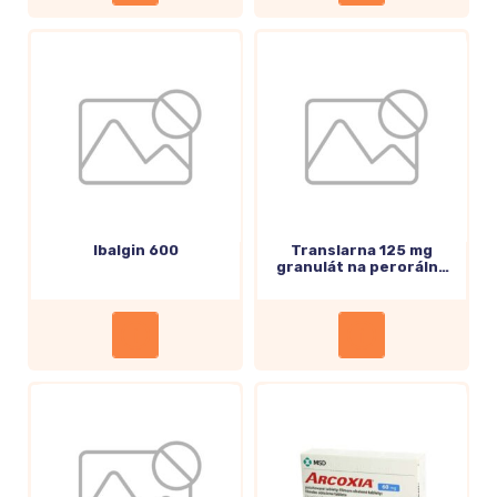
Ibalgin 600
Translarna 125 mg
granulát na perorálnu
suspenziu