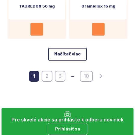
TAUREDON 50 mg
Oramellox 15 mg
Načítať viac
›
…
1
2
3
10
Pre skvelé akcie sa prihláste k odberu noviniek
Prihlásiť sa