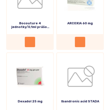
Bocouture 4
ARCOXIA 60 mg
jednotky/0,1ml prášok
na injekč.roztok
Dexadol 25 mg
Ibandronic acid STADA