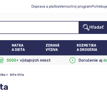
Doprava a platba
Vernostný program
Potrebuj
Hľadať
MATKA
ZDRAVÁ
KOZMETIKA
A DIEŤA
VÝŽIVA
A DROGÉRIA
5500+
výdajných miest
Doručenie aj
d
ačka
>
Alfa Vita
ita