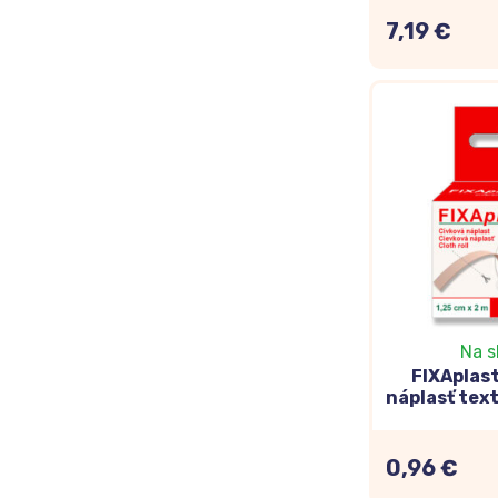
5m,
7,19 €
Na s
FIXAplas
náplasť text
0,96 €