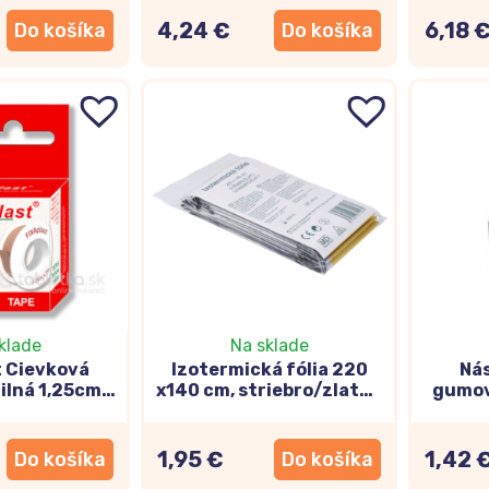
 žltá
4,24 €
6,18 
Do košíka
Do košíka
klade
Na sklade
t Cievková
Izotermická fólia 220
Nás
ilná 1,25cm x
x140 cm, striebro/zlato 1
gumový
2m
ks
1,95 €
1,42 
Do košíka
Do košíka