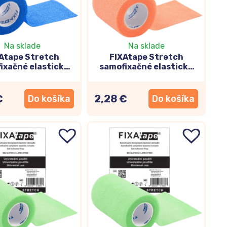
Na sklade
Na sklade
Atape Stretch
FIXAtape Stretch
ixačné elastické
samofixačné elastické
lo modré 5x450cm
ovínadlo oranžové
5x450cm
€
2,28 €
Do košíka
Do košíka