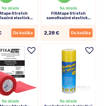
Na sklade
Na sklade
Atape Stretch
FIXAtape Stretch
ixačné elastické
samofixačné elastické
ínadlo zelené
ovínadlo zelené
10x450cm
5x450cm
€
2,28 €
Do košíka
Do košíka
Na sklade
Na sklade