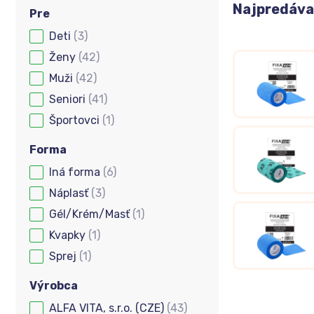
Najpredávan
Pre
Deti
(3)
Pre
Ženy
(42)
Muži
(42)
Seniori
(41)
Športovci
(1)
Forma
Iná forma
(6)
Forma
Náplasť
(3)
Gél/Krém/Masť
(1)
Kvapky
(1)
Sprej
(1)
Výrobca
ALFA VITA, s.r.o. (CZE)
(43)
Výrobca