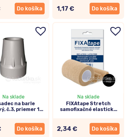
€
1,17 €
Do košíka
Do košíka
Na sklade
Na sklade
adec na barle
FIXAtape Stretch
, č.3, priemer 17
samofixačné elastické
mm,1 ks
ovínadlo 7,5x450cm,
kompresné
€
2,34 €
Do košíka
Do košíka