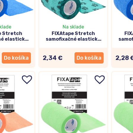
klade
Na sklade
e Stretch
FIXAtape Stretch
FIX
é elastické
samofixačné elastické
samof
lo modré
ovínadlo modré s labkami
ovínad
450cm
7,5x450cm
2,34 €
2,28 
Do košíka
Do košíka