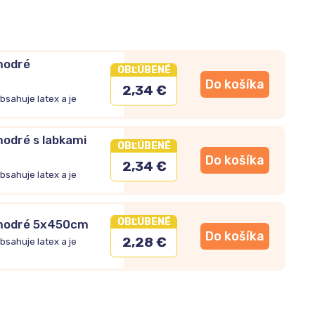
modré
OBĽÚBENÉ
Do košíka
2,34 €
bsahuje latex a je
modré s labkami
OBĽÚBENÉ
Do košíka
2,34 €
bsahuje latex a je
OBĽÚBENÉ
o modré 5x450cm
Do košíka
2,28 €
bsahuje latex a je