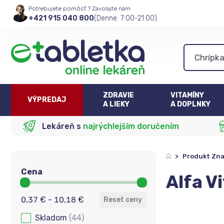
Potrebujete pomôcť ? Zavolajte nám
+421 915 040 800
(Denne: 7:00-21:00)
ZDRAVIE
VITAMÍNY
VÝPREDAJ
A LIEKY
A DOPLNKY
Lekáreň s
najrýchlejším doručením
>
Produkt Zn
Cena
Alfa V
Cena
0,37 € - 10,18 €
Reset ceny
Skladom
(44)