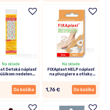
Na sklade
Na sklade
ast Detská náplasť
FIXAplast HELP náplasť
kúšikom nedelená
na pľuzgiere a otlaky
50x6cm
10ks
1,76 €
Do košíka
Do košíka