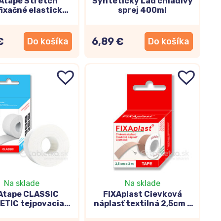
Atape Stretch
Syntetický Ľad chladivý
ixačné elastické
sprej 400ml
nadlo červené
7,5x450cm
€
6,89 €
Do košíka
Do košíka
Na sklade
Na sklade
Atape CLASSIC
FIXAplast Cievková
ETIC tejpovacia
náplasť textilná 2,5cm x
ska 5cm x 10m
2m