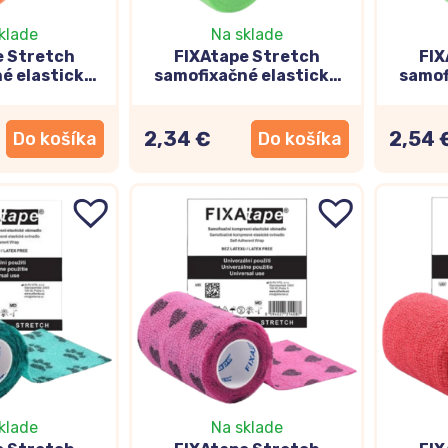
klade
Na sklade
e Stretch
FIXAtape Stretch
FIX
é elastické
samofixačné elastické
samof
 oranžové
ovínadlo zelené
ov
450cm
7,5x450cm
2,34 €
2,54 
Do košíka
Do košíka
klade
Na sklade