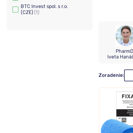
BTC Invest spol. s r.o.
(CZE)
(1)
PharmD
Iveta Haná
Zor
Zoradenie: