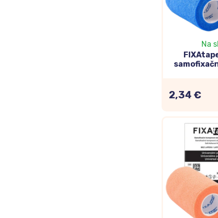
Na s
FIXAtap
samofixačn
ovínad
7,5x
2,34 €