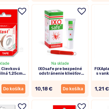
klade
Na sklade
t Cievková
IXOsafe pre bezpečné
FIXApl
ilná 1,25cm x
odstránenie kliešťov
s van
5m
10ml
10,18 €
1,21 €
Do košíka
Do košíka