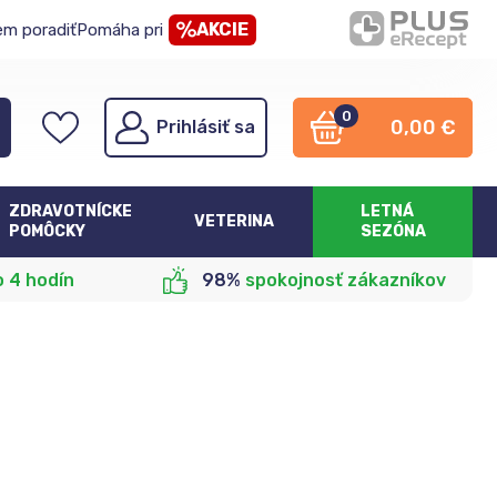
AKCIE
em poradiť
Pomáha pri
0
0,00
€
Prihlásiť sa
ZDRAVOTNÍCKE
LETNÁ
VETERINA
POMÔCKY
SEZÓNA
o 4 hodín
98%
spokojnosť zákazníkov