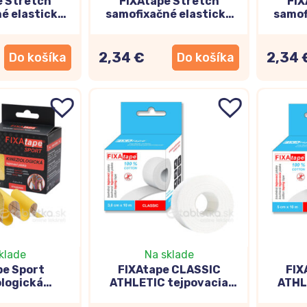
e Stretch
FIXAtape Stretch
FIX
é elastické
samofixačné elastické
samof
 zelené s
ovínadlo fialové so
oví
7,5x450cm
srdiečkami 7,5x450cm
2,34 €
2,34 
Do košíka
Do košíka
klade
Na sklade
pe Sport
FIXAtape CLASSIC
FIX
ologická
ATHLETIC tejpovacia
ATHL
 páska 5cm x
páska 3,8cm x 10m
pá