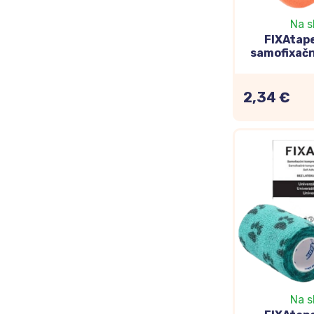
Na s
FIXAtap
samofixačn
ovínadlo
7,5x
2,34 €
Na s