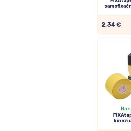
FIXAtap
samofixačn
ovínadlo
labkami 
2,34 €
Na s
FIXAta
kinezi
tejpovacia