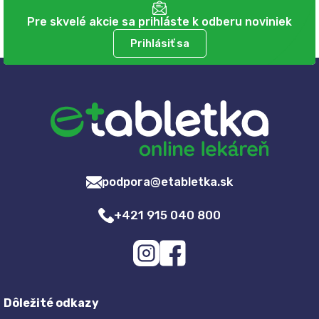
Pre skvelé akcie sa prihláste k odberu noviniek
Prihlásiť sa
podpora@etabletka.sk
+421 915 040 800
Dôležité odkazy