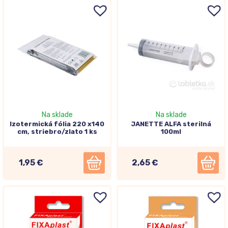
Na sklade
Na sklade
Izotermická fólia 220 x140
JANETTE ALFA sterilná
cm, striebro/zlato 1 ks
100ml
1,95 €
2,65 €