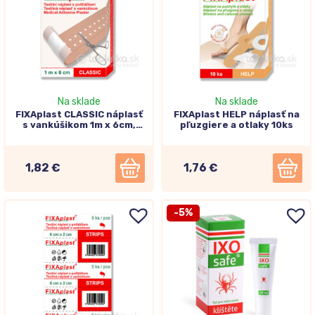
Na sklade
Na sklade
FIXAplast CLASSIC náplasť
FIXAplast HELP náplasť na
s vankúšikom 1m x 6cm,
pľuzgiere a otlaky 10ks
nedelená
1,82 €
1,76 €
-5%