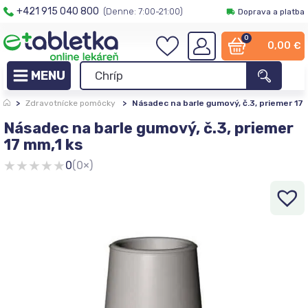
+421 915 040 800
(Denne: 7:00-21:00)
Doprava a platba
0
0,00
€
>
Zdravotnícke pomôcky
>
Násadec na barle gumový, č.3, priemer 17 
Násadec na barle gumový, č.3, priemer
17 mm,1 ks
★
★
★
★
★
0
(0×)