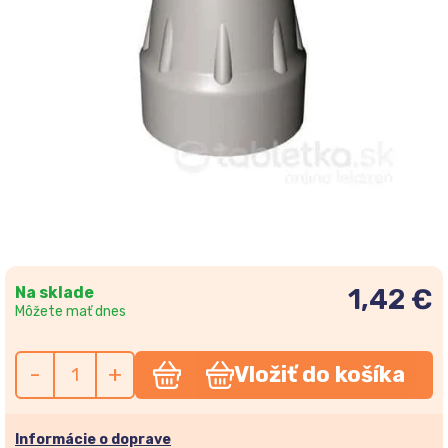
Na sklade
1,42 €
Môžete mať dnes
-
+
Vložiť do košíka
Informácie o doprave