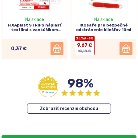
Na sklade
Na sklade
FIXAplast STRIPS náplasť
IXOsafe pre bezpečné
textilná s vankúšikom
odstránenie kliešťov 10ml
6x2cm 5ks
ZĽAVA -5%
9,67 €
0,37 €
10,18 €
98%
Zobraziť recenzie obchodu