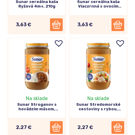
Sunar cereálna kaša
Sunar cereálna kaša
Ryžová 4m+, 210g
Viaczrnná s ovocím
6m+, 210g
3,63 €
3,63 €
Chrumky a sušienky
Na sklade
Na sklade
Sunar Stroganov s
Sunar Stredomorské
hovädzím mäsom,
cestoviny s rybou,
zeleninovo-mäsový
zeleninovo-mäsový
príkrm 12m+, 235g
príkrm 12m+, 235g
2,27 €
2,27 €