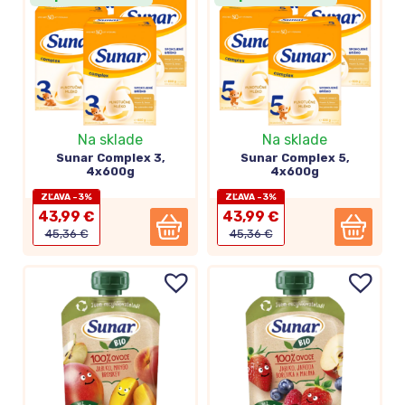
ponuku značky o produkty
BIO kvality
.
Na sklade
Na sklade
Sunar Complex 3,
Sunar Complex 5,
4x600g
4x600g
ZĽAVA -3%
ZĽAVA -3%
43,99 €
43,99 €
45,36 €
45,36 €
Zdravé návyky = zdravé deti