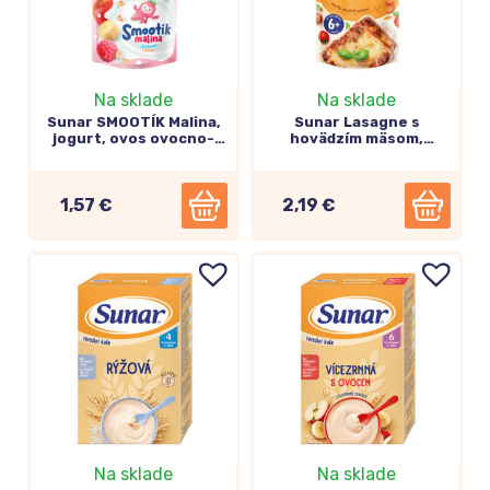
Na sklade
Na sklade
Sunar SMOOTÍK Malina,
Sunar Lasagne s
jogurt, ovos ovocno-
hovädzím mäsom,
obilný príkrm 12m+,
zeleninovo-mäsový
120g
príkrm 6m+, 120g
1,57 €
2,19 €
Rozpustné nápoje
Na sklade
Na sklade