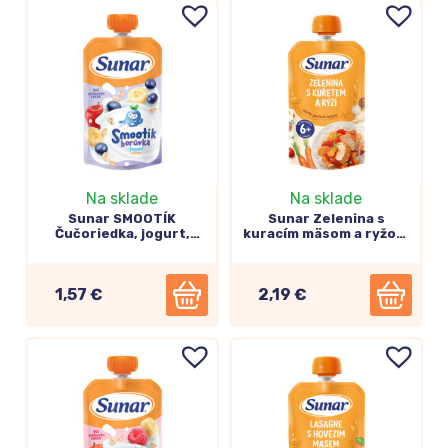
Na sklade
Na sklade
Sunar SMOOTÍK
Sunar Zelenina s
Čučoriedka, jogurt,
kuracím mäsom a ryžou,
ovos ovocno-obilný
zeleninovo-mäsový
príkrm 12m+, 120g
príkrm 6m+, 120g
1,57 €
2,19 €
Praktické Sunar kapsičky