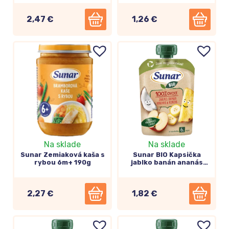
2,47 €
1,26 €
Medzi detské produkty tej najvyššej
kvality patria
Na sklade
Na sklade
Sunar Zemiaková kaša s
Sunar BIO Kapsička
rybou 6m+ 190g
jablko banán ananás
kokos 100g
2,27 €
1,82 €