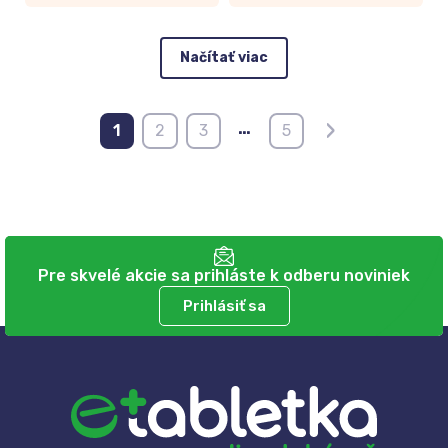
Načítať viac
›
…
1
2
3
5
Pre skvelé akcie sa prihláste k odberu noviniek
Prihlásiť sa