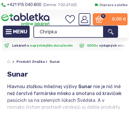
+421 915 040 800
(Denne: 7:00-21:00)
Doprava a platba
0
0,00
€
Lekáreň s
najrýchlejším doručením
5500+
výdajných miest
>
Produkt Značka
>
Sunar
Sunar
Hlavnou zložkou mliečnej výživy
Sunar
nie je nič iné
než čerstvé farmárske mlieko a smotana od kravičiek
pasúcich sa na zelených lúkach Švédska. A v
rovnako čistom prostredí vznikajú aj ďalšie produkty
tejto značky známej na Slovensku i v Čechách.