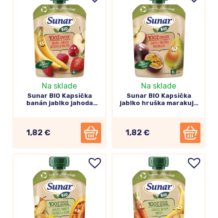
Na sklade
Na sklade
Sunar BIO Kapsička
Sunar BIO Kapsička
banán jablko jahoda
jablko hruška marakuja
malina 100g
100g
Dojčenské mlieka Sunar
1,82 €
1,82 €