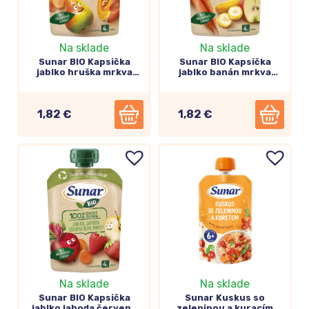
Na sklade
Na sklade
Sunar BIO Kapsička
Sunar BIO Kapsička
jablko hruška mrkva
jablko banán mrkva
tekvica 100g
100g
1,82 €
1,82 €
Kaše mliečne
aj
nemliečne
Na sklade
Na sklade
Sunar BIO Kapsička
Sunar Kuskus so
jablko jahoda červená
zeleninou a kuracím