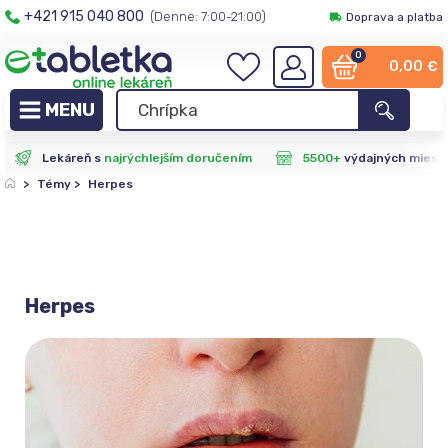
+421 915 040 800
(Denne: 7:00-21:00)
Doprava a platba
0
0,00
€
Lekáreň s
najrýchlejším doručením
5500+
výdajných miest
>
Témy
>
Herpes
Herpes