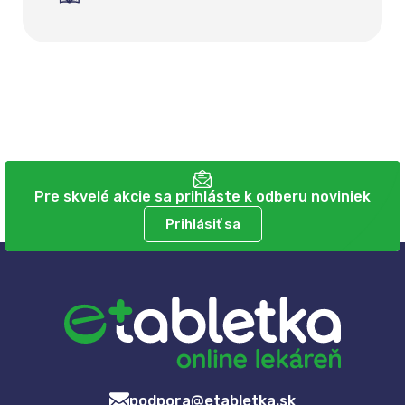
Pre skvelé akcie sa prihláste k odberu noviniek
Prihlásiť sa
podpora@etabletka.sk