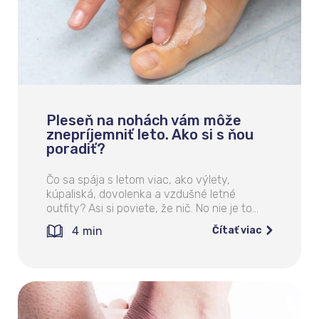
Pleseň na nohách vám môže
znepríjemniť leto. Ako si s ňou
poradiť?
Čo sa spája s letom viac, ako výlety,
kúpaliská, dovolenka a vzdušné letné
outfity? Asi si poviete, že nič. No nie je to…
4
min
Čítať viac