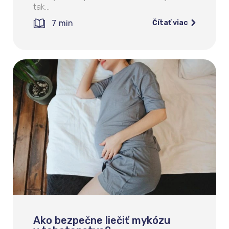
tak…
7
min
Čítať viac
Ako bezpečne liečiť mykózu