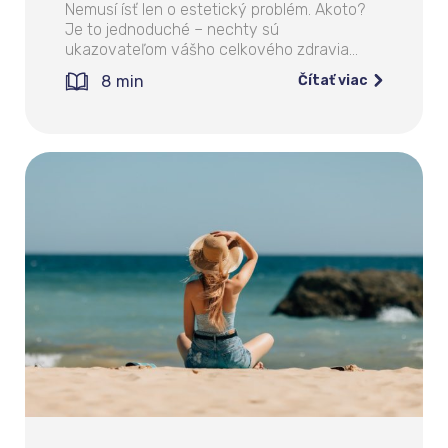
Nemusí ísť len o estetický problém. Akoto?
Je to jednoduché – nechty sú
ukazovateľom vášho celkového zdravia…
8
min
Čítať viac