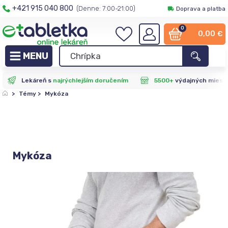
+421 915 040 800
(Denne: 7:00-21:00)
Doprava a platba
0
0,00
€
Lekáreň s
najrýchlejším doručením
5500+
výdajných miest
>
Témy
>
Mykóza
Mykóza