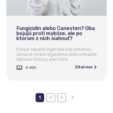
Fungicidin alebo Canesten? Oba
bojujú proti mykóze, ale po
ktorom z nich siahnuť?
Koža je najväčší orgán tela a jej primárnou
úlohou je chrániť organizmus pred vonkajšími
faktormi, ktoré by preň mohli…
6
min
Čítať viac
›
1
2
3