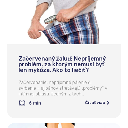
Začervenaný žaluď: Nepríjemný
problém, za ktorým nemusí byť
len mykóza. Ako to liečiť?
Začervenanie, nepríjemné pálenie či
svrbenie – aj pánov stretávajú „problémy“ v
intímnej oblasti. Jedným z tých…
6
min
Čítať viac