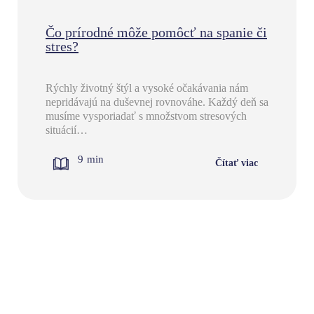
Čo prírodné môže pomôcť na spanie či
stres?
Rýchly životný štýl a vysoké očakávania nám
nepridávajú na duševnej rovnováhe. Každý deň sa
musíme vysporiadať s množstvom stresových
situácií…
9
min
Čítať viac