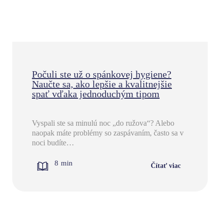
Počuli ste už o spánkovej hygiene?
Naučte sa, ako lepšie a kvalitnejšie
spať vďaka jednoduchým tipom
Vyspali ste sa minulú noc „do ružova“? Alebo
naopak máte problémy so zaspávaním, často sa v
noci budíte…
8
min
Čítať viac