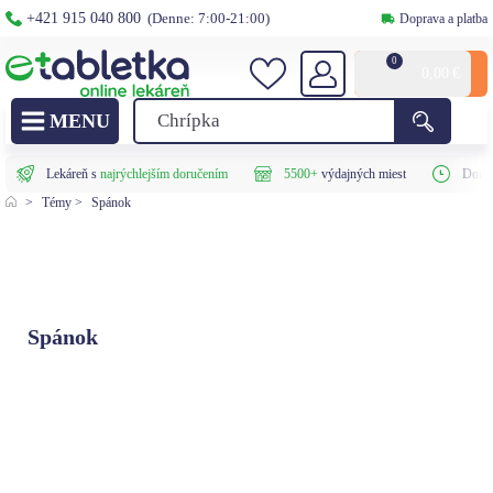
+421 915 040 800
(Denne: 7:00-21:00)
Doprava a platba
0
0,00
€
Lekáreň s
najrýchlejším doručením
5500+
výdajných miest
Doruč
>
Témy
>
Spánok
Spánok