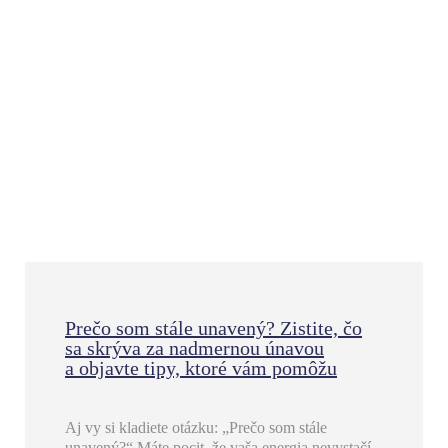
Prečo som stále unavený? Zistite, čo
sa skrýva za nadmernou únavou
a objavte tipy, ktoré vám pomôžu
Aj vy si kladiete otázku: „Prečo som stále
unavený?“ Máte pocit, že vaša energia nevystačí