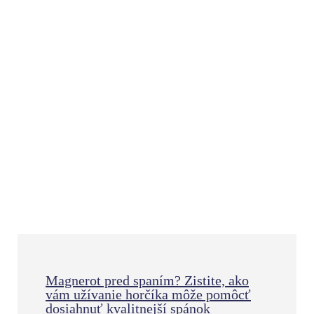
Magnerot pred spaním? Zistite, ako
vám užívanie horčíka môže pomôcť
dosiahnuť kvalitnejší spánok