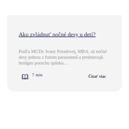
Ako zvládnuť nočné desy u detí?
Podľa MUDr. Ivany Poradovej, MBA, sú nočné
desy jednou z foriem parasomnií a predstavujú
benígnu poruchu spánku…
7
min
Čítať viac