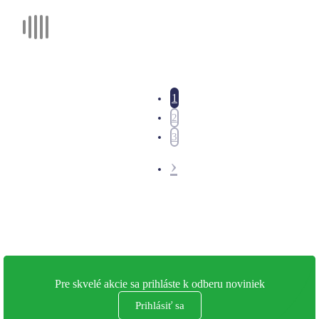
1
2
3
›
Pre skvelé akcie sa prihláste k odberu noviniek
Prihlásiť sa