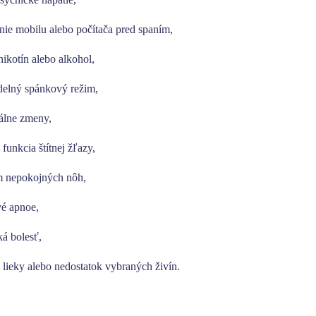
nie mobilu alebo počítača pred spaním,
nikotín alebo alkohol,
delný spánkový režim,
álne zmeny,
funkcia štítnej žľazy,
 nepokojných nôh,
é apnoe,
ká bolesť,
 lieky alebo nedostatok vybraných živín.