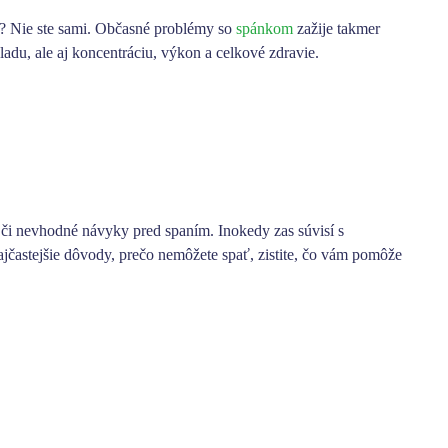
? Nie ste sami. Občasné
problémy so
spánkom
zažije takmer
ladu, ale aj koncentráciu, výkon a celkové zdravie.
a či nevhodné návyky pred spaním
. Inokedy zas súvisí s
najčastejšie dôvody, prečo nemôžete spať, zistite, čo vám pomôže