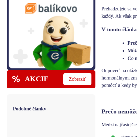
Prehadzujete sa ve
každý
. Ak však pr
V tomto článku
Preč
Môže
Čo m
Odpoveď na otázk
AKCIE
hormonálnymi zme
Zobraziť
pomôcť a kedy by s
Podobné články
Prečo nemôže
Medzi najčastejši
stres a 