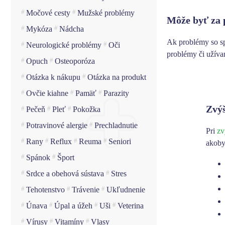
Močové cesty
Mužské problémy
Môže byť za
Mykóza
Nádcha
Ak problémy so sp
Neurologické problémy
Oči
problémy či užíva
Opuch
Osteoporóza
Otázka k nákupu
Otázka na produkt
Ovčie kiahne
Pamäť
Parazity
Zvýš
Pečeň
Pleť
Pokožka
Potravinové alergie
Prechladnutie
Pri
zv
Rany
Reflux
Reuma
Seniori
akoby
Spánok
Šport
Srdce a obehová sústava
Stres
Tehotenstvo
Trávenie
Ukľudnenie
Únava
Úpal a úžeh
Uši
Veterina
Vírusy
Vitamíny
Vlasy