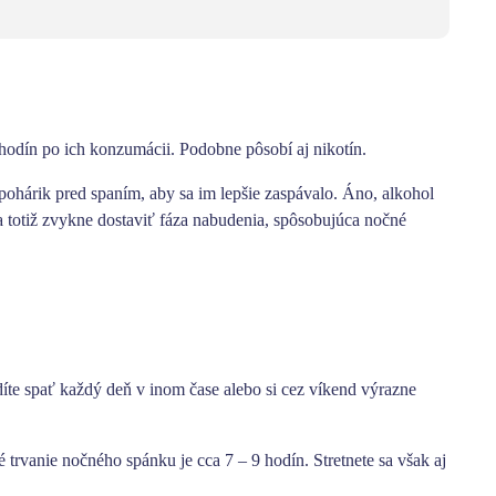
hodín po ich konzumácii
. Podobne pôsobí aj nikotín.
pohárik pred spaním, aby sa im lepšie zaspávalo
. Áno, alkohol
a totiž zvykne dostaviť fáza nabudenia, spôsobujúca nočné
díte spať každý deň v inom čase alebo si cez víkend výrazne
 trvanie nočného spánku je cca 7 – 9 hodín.
Stretnete sa však aj