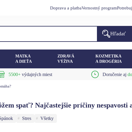
Doprava a platba
Vernostný program
Potrebu
Hľadať
MATKA
ZDRAVÁ
KOZMETIKA
A DIEŤA
VÝŽIVA
A DROGÉRIA
5500+
výdajných miest
Doručenie aj
do
pomáha?
žem spať? Najčastejšie príčiny nespavosti
Spánok
Stres
Všetky