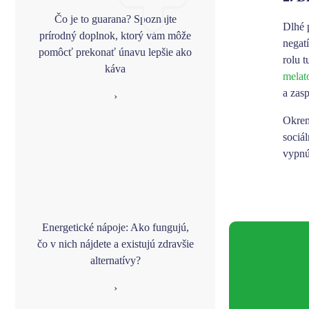
Čo je to guarana? Spoznajte
Dlhé 
prírodný doplnok, ktorý vám môže
negat
pomôcť prekonať únavu lepšie ako
rolu 
káva
melat
a zas
›
Okrem
sociál
vypnú
Energetické nápoje: Ako fungujú,
čo v nich nájdete a existujú zdravšie
alternatívy?
›