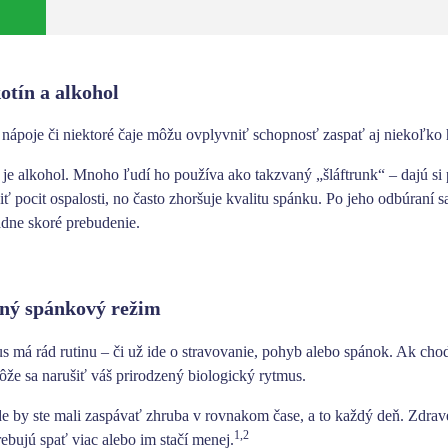
kotín a alkohol
 nápoje či niektoré čaje môžu
ovplyvniť schopnosť zaspať aj niekoľko 
je alkohol. Mnoho ľudí ho používa ako takzvaný „šláftrunk“ – dajú si 
ť pocit ospalosti, no často zhoršuje kvalitu spánku
. Po jeho odbúraní s
adne skoré prebudenie.
lný spánkový režim
s má rád rutinu
– či už ide o stravovanie, pohyb alebo spánok. Ak cho
môže sa
narušiť váš prirodzený biologický rytmus.
e by ste mali zaspávať zhruba v rovnakom čase
, a to každý deň.
Zdravé
1,2
rebujú spať viac alebo im stačí menej.