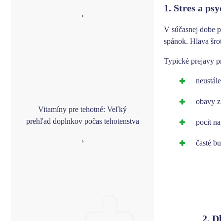
1. Stres a ps
›
V súčasnej dobe p
spánok
. Hlava šro
Typické prejavy p
neustál
obavy z
Vitamíny pre tehotné: Veľký
prehľad doplnkov počas tehotenstva
pocit na
›
časté b
2. D