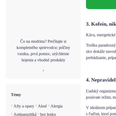
3. Kofeín, ni
Káva, energetické
Čo na modrinu? Prečítajte si
Trošku paradoxný 
kompletného sprievodcu: príčiny
síce dokáže navodi
vzniku, prvá pomoc, urýchlenie
prebúdzanie, príp
hojenia a vhodné produkty
›
4. Nepravide
Ľudský
organizmu
Témy
posúvate režim, 
Afty a opary
Akné
Alergia
V ideálnom prípad
s ľuďmi, ktorí pot
Antiparazitiká
bez lepku