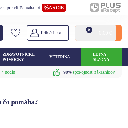
AKCIE
jem poradiť
Pomáha pri
0
0,00
€
Prihlásiť sa
ZDRAVOTNÍCKE
LETNÁ
VETERINA
POMÔCKY
SEZÓNA
 4 hodín
98%
spokojnosť zákazníkov
 a čo pomáha?