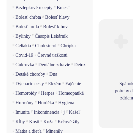
Bezlepkové recepty
Bolesť
Bolesť chrbta
Bolesť hlavy
Bolesť hrdla
Bolesť kĺbov
Bylinky
Časopis Lekárnik
Celiakia
Cholesterol
Chrípka
Covid-19
Črevné ťažkosti
Cukrovka
Dentálne zdravie
Detox
Detské choroby
Dna
Dýchacie cesty
Ekzém
Fajčenie
Spánok
potreby 
Hemoroidy
Herpes
Homeopatiká
zdriem
Hormóny
Horúčka
Hygiena
Imunita
Inkontinencia
j
Kašeľ
Kĺby
Kosti
Koža
Kŕčové žily
Matka a dieťa
Minerály