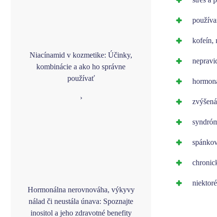
používa
kofeín, 
Niacínamid v kozmetike: Účinky,
nepravi
kombinácie a ako ho správne
používať
hormon
›
zvýšená 
syndróm
spánkov
chronic
niektoré
Hormonálna nerovnováha, výkyvy
nálad či neustála únava: Spoznajte
inositol a jeho zdravotné benefity