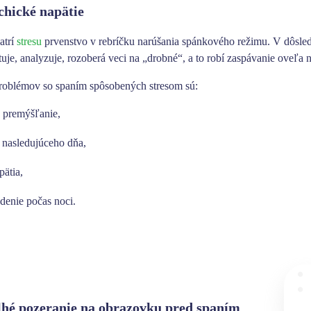
ychické napätie
atrí
stresu
prvenstvo v rebríčku narúšania spánkového režimu.
V dôsled
tuje, analyzuje, rozoberá veci na „drobné“, a to
robí zaspávanie oveľa 
roblémov so spaním spôsobených stresom sú:
e premýšľanie,
 nasledujúceho dňa,
pätia,
udenie počas noci.
lhé pozeranie na obrazovku pred spaním