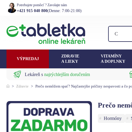
Potrebujete pomôcť ? Zavolajte nám
+421 915 040 800
(Denne: 7:00-21:00)
ZDRAVIE
VITAMÍNY
VÝPREDAJ
A LIEKY
A DOPLNKY
Lekáreň s
najrýchlejším doručením
>
Zdravie
>
Prečo nemôžem spať? Najčastejšie príčiny nespavosti a čo 
Prečo nemô
Hormóny