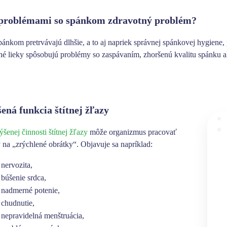
 problémami so spánkom zdravotný problém?
ánkom pretrvávajú dlhšie, a to aj napriek správnej spánkovej hygiene, 
né lieky spôsobujú problémy so zaspávaním, zhoršenú kvalitu spánku al
ená funkcia štítnej žľazy
ýšenej činnosti štítnej žľazy
môže organizmus pracovať
 na „zrýchlené obrátky“. Objavuje sa napríklad:
nervozita,
búšenie srdca,
nadmerné potenie,
chudnutie,
nepravidelná menštruácia,