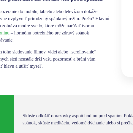
pozeranie do mobilu, tabletu alebo televízora dokáže
ívne ovplyvniť prirodzený spánkový režim
. Prečo? Hlavnú
tu zohráva
modré svetlo, ktoré môže narúšať tvorbu
onínu
– hormónu potrebného pre zdravý spánok
pávanie.
 toho sledovanie filmov, videí alebo „scrollovanie“
nych sietí
neustále drží vašu pozornosť a bráni vám
ť hlavu a utíšiť myseľ.
Skúste odložiť obrazovky aspoň hodinu pred spaním. Pokiaľ
spánok, skúste meditáciu, vedomé dýchanie alebo si prečíta