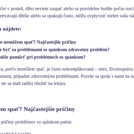
čer v posteli, dlho neviete zaspať alebo sa pravidelne budíte počas noci
etrvávajú dlhšie alebo sa opakujú často, môžu ovplyvniť nielen vašu ná
 nájdete:
o nemôžem spať? Najčastejšie príčiny
 byť za problémami so spánkom zdravotný problém?
ôže pomôcť pri problémoch so spánkom?
u, prečo nemôžete spať, je často nekomplikovaná –
stres, životospráv
nami, prípadne zdravotnými problémami
. Pozrite sa spolu s nami na 
te sa mali radšej obrátiť na lekára.
m spať? Najčastejšie príčiny
e príčiny problémov so spánkom patria:
psychické napätie,