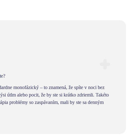
te?
ndardne
monofázický – to znamená, že spíte v noci bez
i útlm alebo pocit, že by ste si krátko zdriemli. Takéto
rápia problémy so zaspávaním, mali by ste sa denným