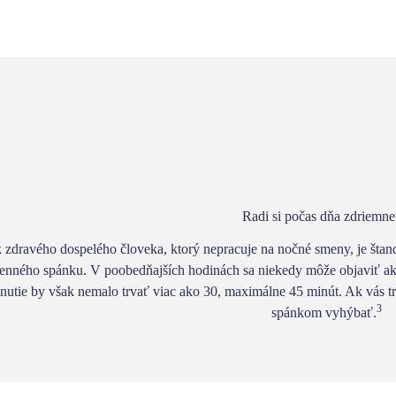
Radi si počas dňa zdriemne
 zdravého dospelého človeka, ktorý nepracuje na nočné smeny, je šta
denného spánku
. V poobedňajších hodinách sa niekedy môže objaviť akýs
nutie by však nemalo trvať viac ako 30, maximálne 45 minút
. Ak vás t
3
spánkom vyhýbať.