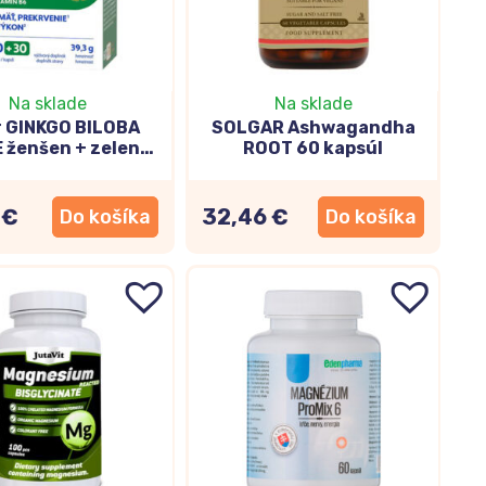
amín E. Niektoré štúdie naznačujú, že vitamín E môže
Na sklade
Na sklade
r GINKGO BILOBA
SOLGAR Ashwagandha
správne fungovanie nervového systému. Jeho
 ženšen + zelený
ROOT 60 kapsúl
 + vitamín B6,
60+30cps
látok prenášajúcich signály medzi mozgovými bunkami.
 €
32,46 €
Do košíka
Do košíka
áš organizmus. Vplýva na zdravie nervovej sústavy,
ť aj učeniu, pamäti a zlepšeniu koncentrácie. Okrem
ľným radikálom či svalovým kŕčom.
ať?
Ide o vcelku širokú škálu
doplnkov na prírodnej alebo