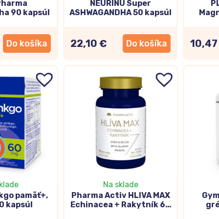
Pharma
NEURINU Super
P
antioxidačné účinky, 
a 90 kapsúl
ASHWAGANDHA 50 kapsúl
Magn
radikálmi.
+Vi
ampuly,
p
22,10 €
10,47
Do košíka
Do košíka
Zobraziť produkty
itá zmes fosfolipidov, ktoré sú hlavnou zložkou buniek ľuds
ravinách, ako sú vaječné žĺtky, sójové bôby, obilniny, mäso 
äť aj koncentráciu
.
klade
Na sklade
nkgo pamäť+,
Pharma Activ HLIVA MAX
Gym
0 kapsúl
Echinacea + Rakytník 60
gré
tabliet