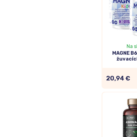
mastné
Nastav
väčšie
Možno 
kardio
Na s
kníh č
MAGNE B6
žuvacíc
Vyskúš
20,94 €
Aké vitamín
Zrejme vám nem
málokto dokáže
vhodných
dopl
Vitamín C
– pat