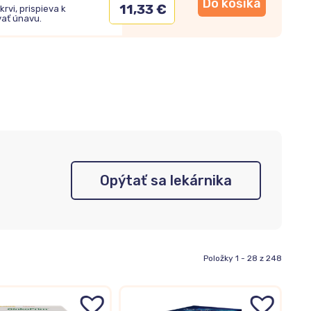
Do košíka
11,33 €
rvi, prispieva k
ať únavu.
Opýtať sa lekárnika
Položky 1 - 28 z 248