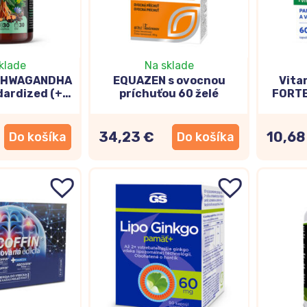
ý pre syntézu neurotransmiterov.
ší silný antioxidant bojujúci proti oxidačnému stresu je vit
účinky na pamäť a kognitívne funkcie.
klade
Na sklade
ASHWAGANDHA
EQUAZEN s ovocnou
Vita
tento vitamín je dôležitý pre tvorbu červených krviniek a 
dardized (+
príchuťou 60 želé
FORTE
e spôsobiť poruchy pamäte a koncentrácie.
iperin) 30cps
čaj
e dôležitý pre tvorbu neurotransmiterov, čiže chemických 
34,23 €
10,68
Do košíka
Do košíka
amínu B6 môže ovplyvniť náladu a pamäť.
atrí medzi minerály a má viacero účinkov prospešných pre v
regulácii niektorých neurotransmiterov. Môže teda napomáha
nézium medzi látky s pozitívnym pôsobením proti stresu, vo
pamäť a sústredenie – aké zložky v nich hľad
amäť a sústredenie sa najčastejšie hovorí o
nootropikách
. 