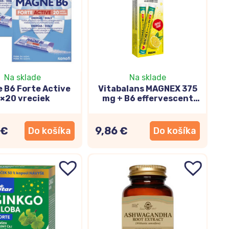
režim.
činok a regeneráciu organizmu. Unavená hlava má
 im pravidelne doprajete nejaké to „psychické
o sudoku, učenie sa cudzieho jazyka, čítanie
Na sklade
Na sklade
 B6 Forte Active
Vitabalans MAGNEX 375
×20 vreciek
mg + B6 effervescent
ej činnosti, pamäte a sústredenia.
lemon 2x20ks
 €
9,86 €
Do košíka
Do košíka
ú pamäť a koncentráciu?
m vitamínov je pre vaše zdravie kľúčová. Avšak len
vou.
Potrebné látky doplníte telu aj
užívaním
zgové) pred škodlivými voľnými radikálmi. Okrem toho