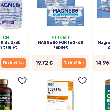
 kyseliny a tiež magnézium. Nezabúdajte dodržiavať pitný 
te si spánkový režim
. Spánok je veľmi dôležitý pre odpo
 problémy udržať sústredenie.
sa zasmejete, ale mysli, pamäti a koncentrácii pomáha, keď
“ alebo rozcvičku. Skvelé sú napríklad
puzzle, krížovky aleb
klade
Na sklade
i dokonca počítanie príkladov v hlave (bez kalkulačky).
 Kids 2×30
MAGNE B6 FORTE 2×60
Magne
h tabliet
tabliet
2
ajte doplnky s obsahom prírodných látok na podporu mozgov
19,72 €
14,96
Do košíka
Do košíka
y sú dôležité pre zdravie vášho mozgu, dobr
usíme vysvetľovať, že zdravá a vyvážená strava s dostatko
 pokryť úplne všetky vitamíny a minerály čisto len stra
nkov stravy
. Ktoré sú dobré pre váš mozog?
rí k antioxidantom. Chráni teda bunky vášho tela (aj tie mo