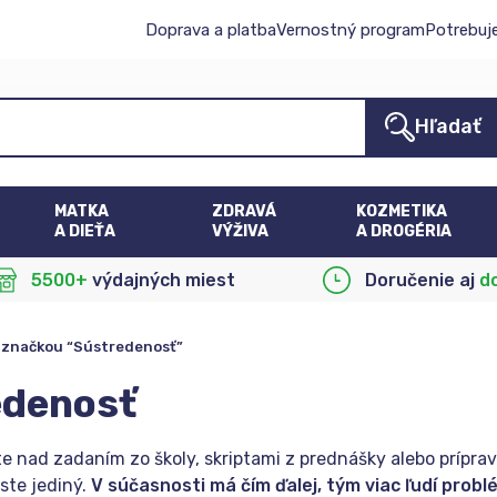
Doprava a platba
Vernostný program
Potrebuj
Hľadať
MATKA
ZDRAVÁ
KOZMETIKA
A DIEŤA
VÝŽIVA
A DROGÉRIA
5500+
výdajných miest
Doručenie aj
d
 značkou “Sústredenosť”
edenosť
e nad zadaním zo školy, skriptami z prednášky alebo príprav
ste jediný.
V súčasnosti má čím ďalej, tým viac ľudí prob