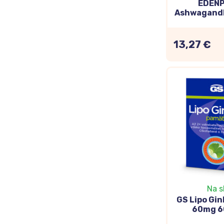
EDEN
Ashwagandh
13,27 €
Lecitín
Lecitín je zlož
vyskytuje v pot
podporuje pam
Na s
GS Lipo Gi
DMAE
60mg 6