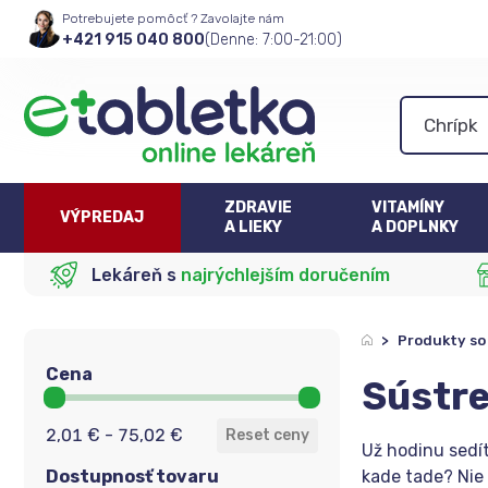
Potrebujete pomôcť ? Zavolajte nám
+421 915 040 800
(Denne: 7:00-21:00)
ZDRAVIE
VITAMÍNY
VÝPREDAJ
A LIEKY
A DOPLNKY
Lekáreň s
najrýchlejším doručením
>
Produkty so
Cena
Sústr
Cena
2,01 € - 75,02 €
Reset ceny
Už hodinu sedít
Dostupnosť tovaru
kade tade? Nie 