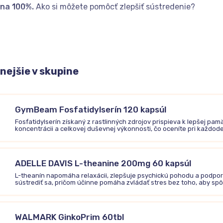
 na 100%.
Ako si môžete pomôcť zlepšiť sústredenie?
 a pamäť – ako spolu súvisia?
ejšie v skupine
, že vám unikajú dátumy či názvy a máte problém spomenúť s
e si už neraz pomysleli, že máte deravú pamäť. Pravdou však 
u. Veľmi často ide práve o zlú koncentráciu
.
GymBeam Fosfatidylserín 120 kapsúl
ebo aj koncentrácia je
zameranie duševnej činnosti na kon
Fosfatidylserín získaný z rastlinných zdrojov prispieva k lepšej pamä
ých rušivých vplyvov z okolia
. Skúste si spomenúť, koľkokrát
koncentrácii a celkovej duševnej výkonnosti, čo oceníte pri každod
inknutie telefónu. Chytili ste mobil do ruky a z pôvodného 
ciálnych sieťach či informačných kanáloch. Niet sa čo čudo
 ste predtým robili.
ADELLE DAVIS L-theanine 200mg 60 kapsúl
L-theanín napomáha relaxácii, zlepšuje psychickú pohodu a podpo
sústrediť sa, pričom účinne pomáha zvládať stres bez toho, aby spôs
WALMARK GinkoPrim 60tbl