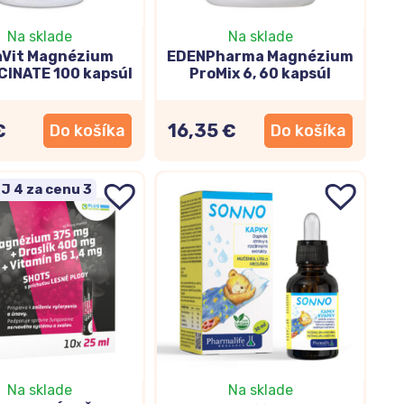
gu, kreativitu či motiváciu u zdravých ľudí. Patrí
Na sklade
Na sklade
aVit Magnézium
EDENPharma Magnézium
CINATE 100 kapsúl
ProMix 6, 60 kapsúl
€
16,35 €
Do košíka
Do košíka
poškodením, a pracujú tiež na tom, aby zostával
 reflexov, spomalenie starnutia mozgu a podobne.
 4 za cenu 3
rozhodne nemôže chýbať. Patrí totiž
ujú prekrvenie mozgu a podporujú
Na sklade
Na sklade
buniek
. Okrem toho má
ginko
tiež