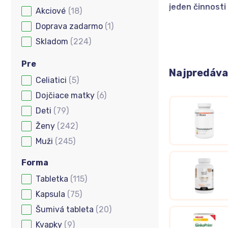
jeden činnosti
(18)
Dostupnosť tovaru
Doprava zadarmo
(1)
Skladom
(224)
Sústredenie
Pre
Najpredávan
Aj vám sa stáva
Celiatici
(5)
Pre
áno
, zrejme st
Dojčiace matky
(6)
slabšou pamäťo
Deti
(79)
Sústredenie al
Ženy
(242)
ignorovanie in
Muži
(245)
vás napríklad c
brázdenie po so
Forma
spomenúť si, čo
Tabletka
(115)
Forma
Kapsula
(75)
Šumivá tableta
(20)
Kvapky
(9)