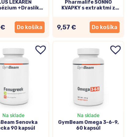
LUS LEKÁREŇ
Pharmalife SONNO
takže chráni vaše telo pred voľnými
ézium +Draslík
KVAPKY s extraktmi z
tamín B6 SHOTS
mučenky, lipy a medovky
 s príchuťou lesné
30ml
lody 10x25ml
 €
9,57 €
Do košíka
Do košíka
kého tela, medzi nimi aj tých mozgových. Prirodzene
a mliečne výrobky.
Vyživuje mozgové bunky a
Na sklade
Na sklade
Beam Senovka
GymBeam Omega 3-6-9,
cka 90 kapsúl
60 kapsúl