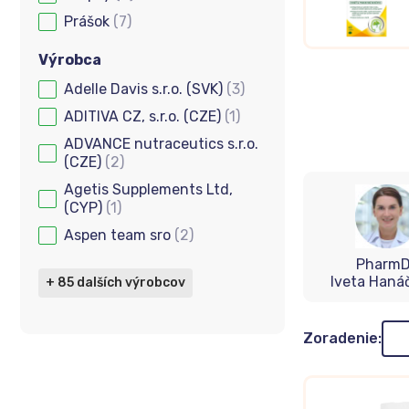
Prášok
(7)
Výrobca
Adelle Davis s.r.o. (SVK)
(3)
Výrobca
ADITIVA CZ, s.r.o. (CZE)
(1)
ADVANCE nutraceutics s.r.o.
(CZE)
(2)
Agetis Supplements Ltd,
(CYP)
(1)
Aspen team sro
(2)
PharmD
Iveta Haná
+ 85 dalších výrobcov
Zor
Zoradenie: