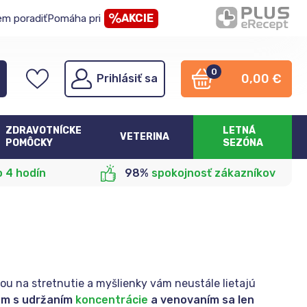
AKCIE
em poradiť
Pomáha pri
0
0,00
€
Prihlásiť sa
ZDRAVOTNÍCKE
LETNÁ
VETERINA
POMÔCKY
SEZÓNA
o 4 hodín
98%
spokojnosť zákazníkov
ou na stretnutie a myšlienky vám neustále lietajú
lém s udržaním
koncentrácie
a venovaním sa len