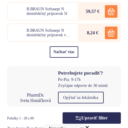
B.BRAUN Softasept N
59,57 €
dezinfekčný prípravok 5l
B.BRAUN Softasept N
8,24 €
dezinfekčný prípravok v
spreji 250ml
Načítať viac
Potrebujete poradiť?
Po-Pia: 9-17h
Zvyčajne odpovie do 30 minút
PharmDr.
Opýtať sa lekárnika
Iveta Hanáčková
Upraviť filter
Položky 1 - 28 z 69