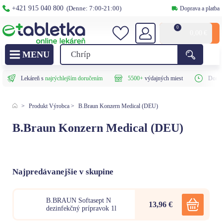
+421 915 040 800
(Denne: 7:00-21:00)
Doprava a platba
0
0,00
€
Lekáreň s
najrýchlejším doručením
5500+
výdajných miest
Doruč
>
Produkt Výrobca
>
B.Braun Konzern Medical (DEU)
B.Braun Konzern Medical (DEU)
Najpredávanejšie v skupine
B.BRAUN Softasept N
13,96 €
dezinfekčný prípravok 1l