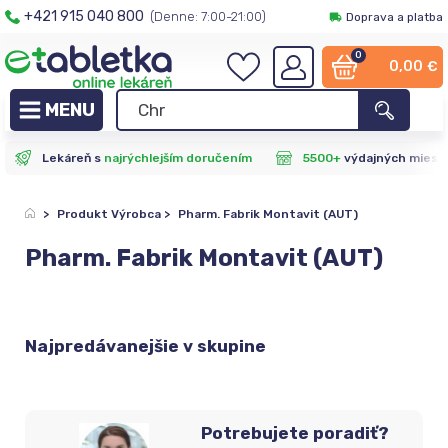
+421 915 040 800
(Denne: 7:00-21:00)
Doprava a platba
0
0,00
€
Lekáreň s
najrýchlejším doručením
5500+
výdajných miest
>
Produkt Výrobca
>
Pharm. Fabrik Montavit (AUT)
Pharm. Fabrik Montavit (AUT)
Najpredávanejšie v skupine
Potrebujete poradiť?