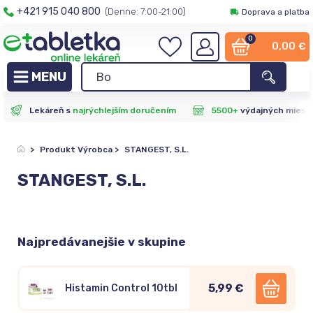
+421 915 040 800
(Denne: 7:00-21:00)
Doprava a platba
0
0,00
€
Lekáreň s
najrýchlejším doručením
5500+
výdajných miest
>
Produkt Výrobca
>
STANGEST, S.L.
STANGEST, S.L.
Najpredávanejšie v skupine
5,99 €
Histamin Control 10tbl