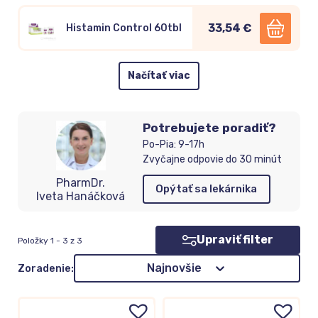
33,54 €
Histamin Control 60tbl
Načítať viac
Potrebujete poradiť?
Po-Pia: 9-17h
Zvyčajne odpovie do 30 minút
PharmDr.
Opýtať sa lekárnika
Iveta Hanáčková
Upraviť filter
Položky 1 - 3 z 3
Zoradenie
Najnovšie
Zoradenie: