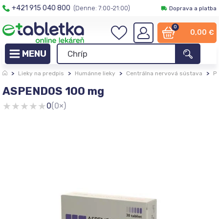
+421 915 040 800
(Denne: 7:00-21:00)
Doprava a platba
0
0,00
€
>
Lieky na predpis
>
Humánne lieky
>
Centrálna nervová sústava
>
P
ASPENDOS 100 mg
★
★
★
★
★
0
(0×)