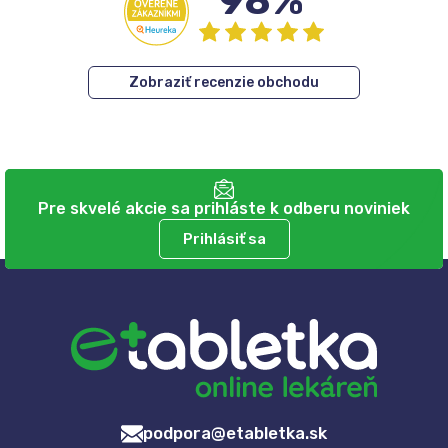
98%
Zobraziť recenzie obchodu
Pre skvelé akcie sa prihláste k odberu noviniek
Prihlásiť sa
podpora@etabletka.sk