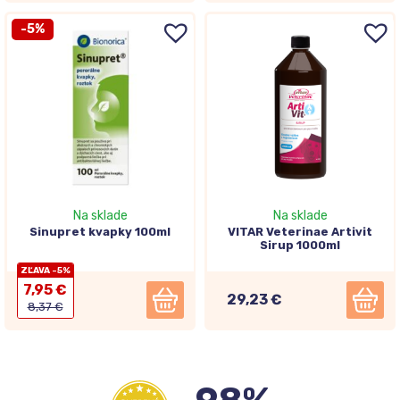
-5%
Na sklade
Na sklade
Sinupret kvapky 100ml
VITAR Veterinae Artivit
Sirup 1000ml
ZĽAVA -5%
7,95 €
29,23 €
8,37 €