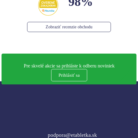
98%
Zobraziť recenzie obchodu
Pre skvelé akcie sa prihláste k odberu noviniek
Prihlásiť sa
podpora@etabletka.sk