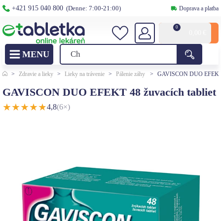
+421 915 040 800
(Denne: 7:00-21:00)
Doprava a platba
0
0,00
€
>
Zdravie a lieky
>
Lieky na trávenie
>
Pálenie záhy
>
GAVISCON DUO EFEKT 48 
GAVISCON DUO EFEKT 48 žuvacích tabliet
★
★
★
★
★
4,8
(6×)