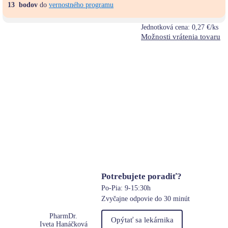
13
bodov
do
vernostného programu
Jednotková cena:
0,27 €/ks
Možnosti vrátenia tovaru
Potrebujete poradiť?
Po-Pia: 9-15:30h
Zvyčajne odpovie do 30 minút
PharmDr.
Opýtať sa lekárnika
Iveta Hanáčková