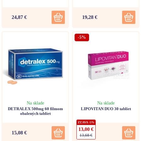
24,87 €
19,28 €
-5%
Na sklade
Na sklade
DETRALEX 500mg 60 filmom
LIPOVITAN DUO 30 tabliet
obalených tabliet
ZĽAVA -5%
13,00 €
15,08 €
13,68 €