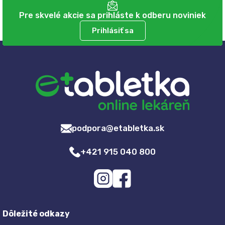
Pre skvelé akcie sa prihláste k odberu noviniek
Prihlásiť sa
podpora@etabletka.sk
+421 915 040 800
Dôležité odkazy