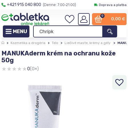
+421 915 040 800
(Denne: 7:00-21:00)
Doprava a platba
0
0,00
€
>
Kozmetika a drogéria
>
Telo
>
Liečivé maste, krémy a gély
>
MANUK
MANUKAderm krém na ochranu kože
50g
★
★
★
★
★
0
(0×)