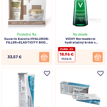
Posledný 1ks
Na sklade
Eucerin Kazeta HYALURON-
VICHY Normaderm
FILLER+ELASTICITY BODY
hydratačný krém s
telový krém anti-age
dvojitou korekciou 50ml
200ml+ krém na ruky 75ml
ZĽAVA -5%
18,96 €
33,57 €
19,96 €