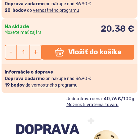
Doprava zadarmo
pri nákupe nad 36.90 €
20
bodov
do
vernostného programu
Na sklade
20,38
€
Môžete mať zajtra
-
+
Vložiť do košíka
Informácie o doprave
Doprava zadarmo
pri nákupe nad 36.90 €
19
bodov
do
vernostného programu
Jednotková cena:
40,76 €/100g
Možnosti vrátenia tovaru