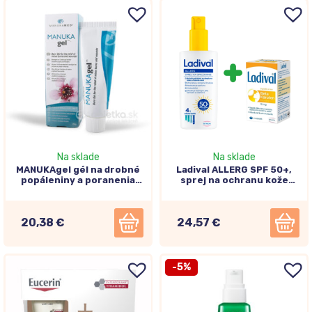
Na sklade
Na sklade
MANUKAgel gél na drobné
Ladival ALLERG SPF 50+,
popáleniny a poranenia
sprej na ochranu kože
25g
pred slnkom 150ml +
Ladival Beta-karotén 15mg
60 kapsúl
20,38 €
24,57 €
-5%